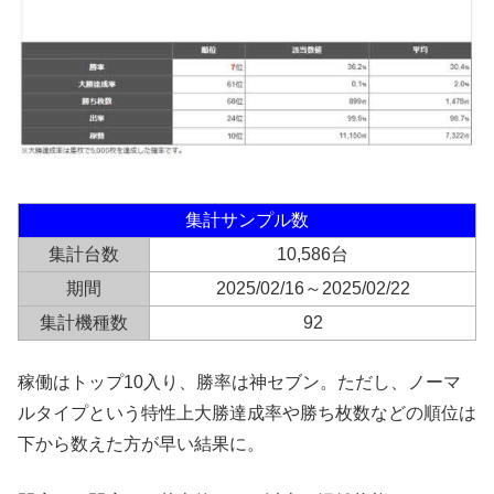
集計サンプル数
集計台数
10,586台
期間
2025/02/16～2025/02/22
集計機種数
92
稼働はトップ10入り、勝率は神セブン。ただし、ノーマ
ルタイプという特性上大勝達成率や勝ち枚数などの順位は
下から数えた方が早い結果に。