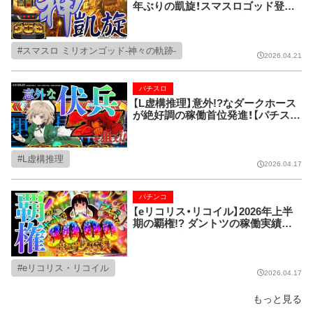
年ぶりの凱旋！スマスロゴッド登場
でホールの稼働はどう変わった!?
スマスロ ミリオンゴッド-神々の軌跡-
2026.04.21
パチスロ
【L虚構推理】意外!?なダークホース
が絶好調の稼働首位発進！【パチスロ
新台データ分析】
L虚構推理
2026.04.17
パチンコ
【eリコリス・リコイル】2026年上半
期の覇権!? ダントツの稼働実績に！
【パチンコ新台データ分析】
eリコリス・リコイル
2026.04.17
もっと見る