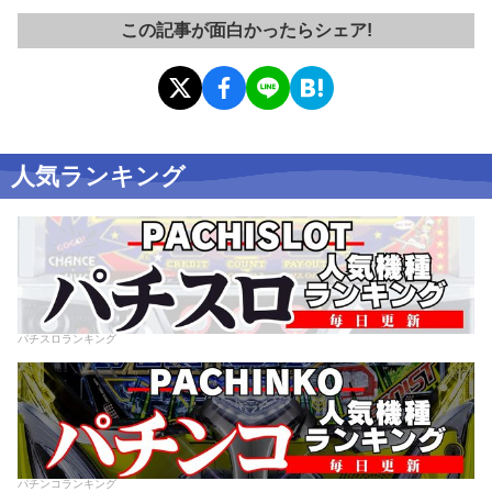
この記事が面白かったらシェア!
人気ランキング
パチスロランキング
パチンコランキング