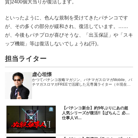
質)2400個大当りが復活します。
といったように、色んな規制を受けてきたパチンコです
が、その多くの部分が緩和され、復活しています。……
が、今後もパチプロが喜びそうな、「出玉保証」や「スキ
ップ機能」等は復活しないでしょうね(汗)。
担当ライター
虚心坦懐
かつてパチンコ攻略マガジン、パチマガスロマガMobile、パ
チマガスロマガFREEで活躍した元専属ライター（※現在は
卒業）。
【パチンコ新台】約9年ぶりにあの超
人気シリーズが復活!!【ぱちんこ 必殺
仕事人Ⅵ...