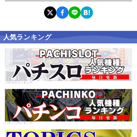
人気ランキング
パチスロランキング
パチンコランキング