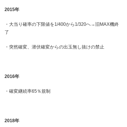
2015年
・大当り確率の下限値を1/400から1/320へ→旧MAX機終
了
・突然確変、潜伏確変からの出玉無し抜けの禁止
2016年
・確変継続率65％規制
2018年