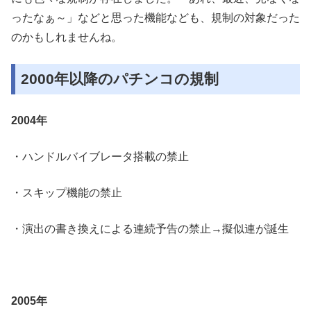
ったなぁ～」などと思った機能なども、規制の対象だった
のかもしれませんね。
2000年以降のパチンコの規制
2004年
・ハンドルバイブレータ搭載の禁止
・スキップ機能の禁止
・演出の書き換えによる連続予告の禁止→擬似連が誕生
2005年