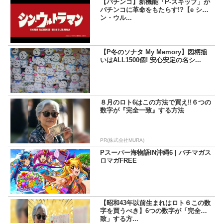
【パチンコ】新機能「P-スキップ」が
パチンコに革命をもたらす!?【e シ
ン・ウル...
【P冬のソナタ My Memory】図柄揃
いはALL1500個! 安心安定の名シ...
８月のロト6はこの方法で買え!!６つの
数字が『完全一致』する方法
PR(株式会社MURA)
Pスーパー海物語IN沖縄6 | パチマガス
ロマガFREE
【昭和43年以前生まれはロト６この数
字を買うべき】6つの数字が「完全一
致」する方...