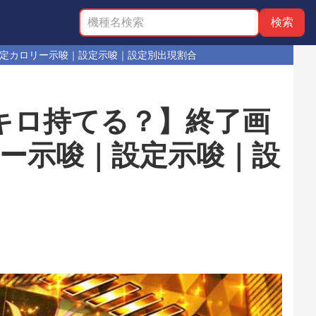
規定カロリー示唆｜設定示唆｜設定別出現割合
キロ持てる？】終了画
リー示唆｜設定示唆｜設