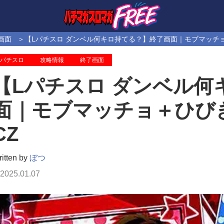
画面
【Lパチスロ ダンベル何キロ持てる？】終了画面｜モブマッチョ
パチスロ
攻略情報
終了画面
【Lパチスロ ダンベル何
面｜モブマッチョ＋ひび
CZ
itten by
ぼつ
2025.01.07