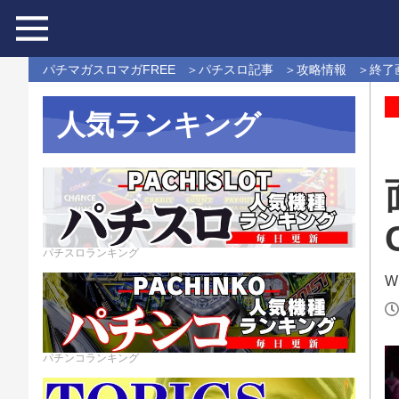
パチマガスロマガFREE
パチスロ記事
攻略情報
終了
人気ランキング
パチスロランキング
Wr
パチンコランキング