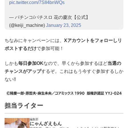
pic.twitter.com/7SII4bnWQs
— パチンコ/パチスロ 花の慶次【公式】
(@keiji_machine)
January 23, 2025
ちなみにキャンペーンには、
Xアカウントをフォローしリ
ポストするだけ
で参加可能！
しかも
毎日参加OK
なので、早くから参加するほど
当選の
チャンスがアップ
するぞ。これはもう今すぐ参加するしか
ない!!
担当ライター
編集部
にゃんざえもん