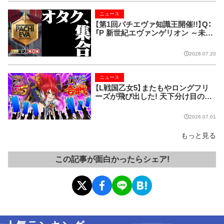
ニュース
【第1回パチエヴァ知識王開催!!】Q：
「P 新世紀エヴァンゲリオン ～未来
への咆哮～」の「未来」の読み方は？
1.あす 2.あした 3.みらい 4.
2026.07.20
さき
ニュース
【L戦国乙女5】またもやロングフリ
ーズが飛び出した! 天下分け目のLI
VE合戦、ついに終幕!!
2026.07.01
もっと見る
この記事が面白かったらシェア!