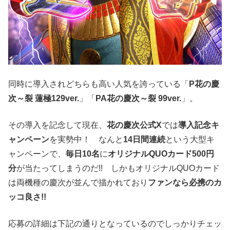
同時に導入されどちらも高い人気を誇っている「
P花の慶
次～裂 蓮極129ver.
」「
PA花の慶次～裂 99ver.
」。
その導入を記念して現在、
花の慶次公式X
では
導入記念キ
ャンペーン
を実勢中！ なんと
14日間連続
という大型キ
ャンペーンで、
毎日10名
に
オリジナルQUOカード500円
分
が当たってしまうのだ!! しかもオリジナルQUOカード
は両機種の慶次が並んで描かれており
ファンなら必携のカ
ッコ良さ!!
応募の詳細は下記の通りとなっているのでしっかりチェッ