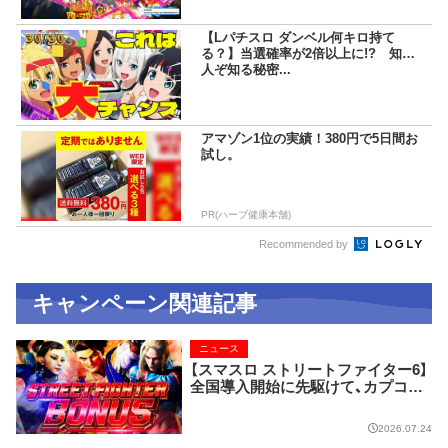
【Lパチスロ ダンベル何キロ持て
る？】当選確率が2倍以上に!? 知る
人ぞ知る秘密...
アマゾン1位の実績！380円で5日間お
試し。
PR(ハーブ健康本舗)
Recommended by
キャンペーン関連記事
ニュース
【スマスロ ストリートファイター6】
全国導入開始に先駆けて、カプコン
ストアにて実機展示!!
2026.07.24