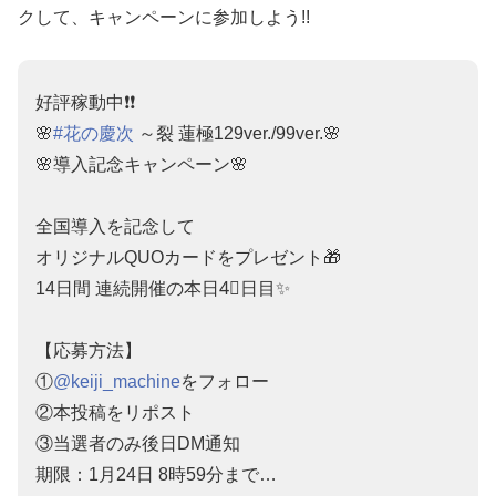
クして、キャンペーンに参加しよう!!
好評稼動中❗️❗️
🌸
#花の慶次
～裂 蓮極129ver./99ver.🌸
🌸導入記念キャンペーン🌸
全国導入を記念して
オリジナルQUOカードをプレゼント🎁
14日間 連続開催の本日4⃣日目✨
【応募方法】
①
@keiji_machine
をフォロー
②本投稿をリポスト
③当選者のみ後日DM通知
期限：1月24日 8時59分まで…