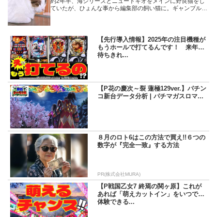
約2年半、海シリーズとニュートキオをメインに野良猫をし
ていたが、ひょんな事から編集部の飼い猫に。ギャンブル歴
は10年程。青春時代を全て競馬とパチンコに費やしたギャン
ブル狂。その為、甘酸っぱい思い出はなし☆ (若干後悔して
いるとか？) だって、しょうがないじゃないか! 面白いんだも
ん!!
【先行導入情報】2025年の注目機種が
もうホールで打てるんです！ 来年を
待ちきれ...
【P花の慶次～裂 蓮極129ver.】パチン
コ新台データ分析 | パチマガスロマ...
８月のロト6はこの方法で買え!!６つの
数字が『完全一致』する方法
PR(株式会社MURA)
【P戦国乙女7 終焉の関ヶ原】これが
あれば「萌えカットイン」をいつでも
体験できる...