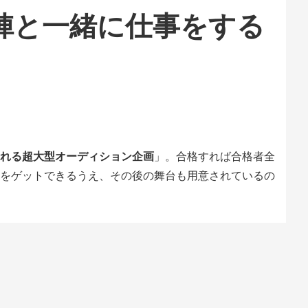
陣と一緒に仕事をする
れる超大型オーディション企画
」。合格すれば合格者全
をゲットできるうえ、その後の舞台も用意されているの
という気持ち
のみ！ 下記募集要綱に当てはまるのなら