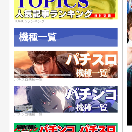
TOPICSランキング
機種一覧
パチスロ機種一覧
パチンコ機種一覧