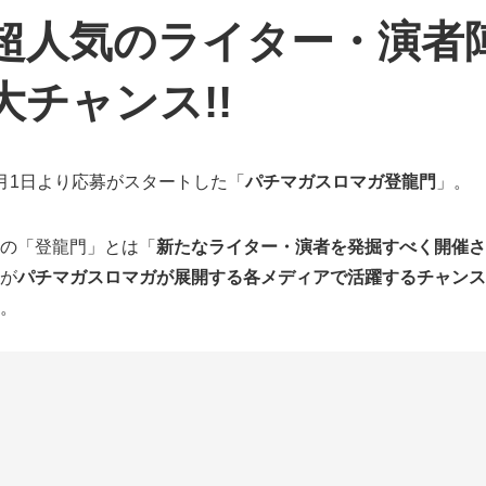
超人気のライター・演者
大チャンス!!
月1日より応募がスタートした「
パチマガスロマガ登龍門
」。
の「登龍門」とは「
新たなライター・演者を発掘すべく開催さ
が
パチマガスロマガが展開する各メディアで
活躍するチャンス
。
募者が用意するものはとにかく
「パチンコ・パチスロが好き」
このチャンスを逃す手はないぞ。
の企画の詳細については
この記事
をチェック!!