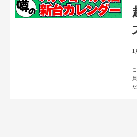
1
こ
員
だ
応
ば
こ