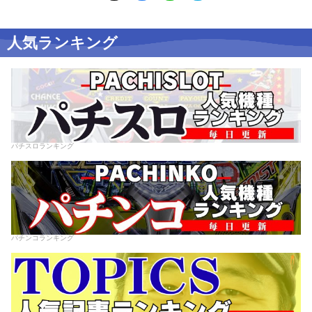
人気ランキング
パチスロランキング
パチンコランキング