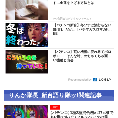
す…金運を上げる方法とは
PR(合同会社デジタルファーム )
【パチンコ新台】冬ソナは流行らない
(断言)。だが… | パチマガスロマガFR
EE
【パチンコ】荒い機種に疲れ果てボロ
ボロ……そんな時、めちゃくちゃ面白
い機種と出会...
Recommended by
りんか隊長_新台語り隊ッ!関連記事
連載
【パチンコ】1種2種混合機×LT! e機で
もP機でもパワフルスペックの最強