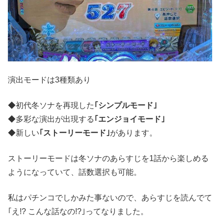
演出モードは3種類あり
◆初代冬ソナを再現した
｢シンプルモード｣
◆多彩な演出が出現する
｢エンジョイモード｣
◆新しい
｢ストーリーモード｣
があります。
ストーリーモードは冬ソナのあらすじを1話から楽しめる
ようになっていて、話数選択も可能。
私はパチンコでしかみた事ないので、あらすじを読んでて
｢え!? こんな話なの!?｣ってなりました。