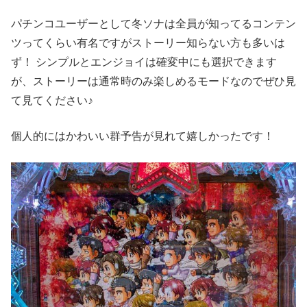
パチンコユーザーとして冬ソナは全員が知ってるコンテン
ツってくらい有名ですがストーリー知らない方も多いは
ず！ シンプルとエンジョイは確変中にも選択できます
が、ストーリーは通常時のみ楽しめるモードなのでぜひ見
て見てください♪
個人的にはかわいい群予告が見れて嬉しかったです！