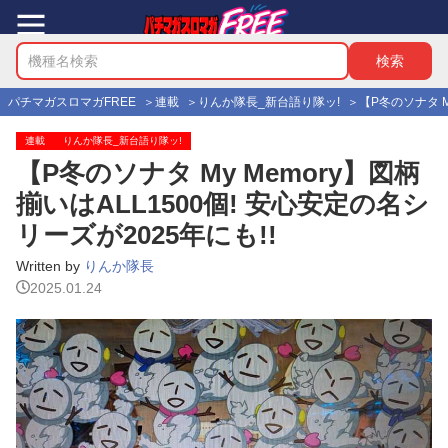
パチマガスロマガFREE
連載
りんか隊長_新台語り隊ッ!
【P冬のソナタ M
連載
りんか隊長_新台語り隊ッ!
【P冬のソナタ My Memory】図柄
揃いはALL1500個! 安心安定の名シ
リーズが2025年にも!!
Written by
りんか隊長
2025.01.24