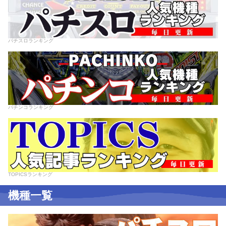
パチスロランキング
パチンコランキング
TOPICSランキング
機種一覧