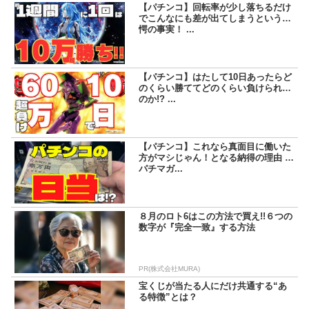
【パチンコ】回転率が少し落ちるだけ
でこんなにも差が出てしまうという驚
愕の事実！ ...
【パチンコ】はたして10日あったらど
のくらい勝ててどのくらい負けられる
のか!? ...
【パチンコ】これなら真面目に働いた
方がマシじゃん！となる納得の理由 |
パチマガ...
８月のロト6はこの方法で買え!!６つの
数字が『完全一致』する方法
PR(株式会社MURA)
宝くじが当たる人にだけ共通する“あ
る特徴”とは？