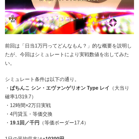
前回は「日当1万円ってどんなもん？」的な概要を説明し
たが、今回はシミュレートにより実戦数値を出してみた
い。
シミュレート条件は以下の通り。
・
ぱちんこ シン・エヴァンゲリオン Type レイ
（大当り
確率1/319.7）
・12時間×2万日実戦
・4円貸玉・等価交換
・
19.1回／千円
（等価ボーダー17.4）
1日の平均収支は
+10300円
。