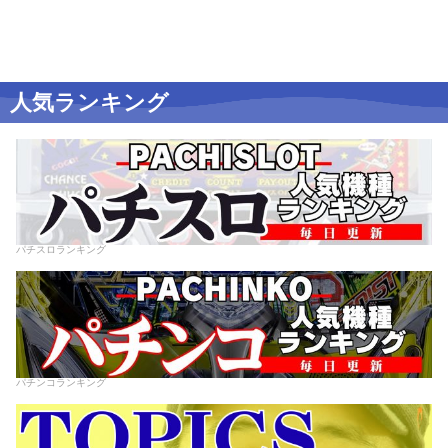
人気ランキング
パチスロランキング
パチンコランキング