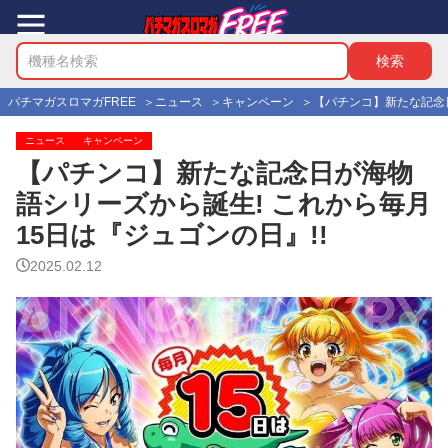
パチマガスロマガFREE
ニュース
キャンペーン
【パチンコ】新たな記念日
ニュース
キャンペーン
【パチンコ】新たな記念日が海物
語シリーズから誕生! これから毎月
15日は『ジュゴンの日』!!
2025.02.12