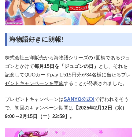
海物語好きに朗報!
株式会社三洋販売から海物語シリーズの7図柄であるジュ
ゴンとかけて
毎月15日を「ジュゴンの日」
とし、それを
記念して
QUOカードpay 1,515円分が34名様に当たるプレ
ゼントキャンペーンを実施
することが発表されました。
プレゼントキャンペーンは
SANYO公式X
で行われるそう
で、初回のキャンペーン期間は
【2025年2月12日（水）
9:00～2月15日（土）23:59】。