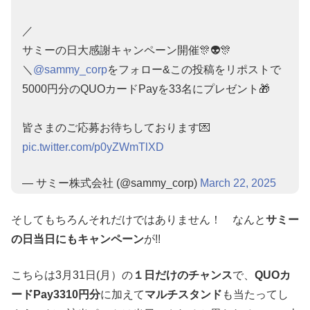
／
サミーの日大感謝キャンペーン開催🎊👽🎊
＼
@sammy_corp
をフォロー&この投稿をリポストで
5000円分のQUOカードPayを33名にプレゼント🎁
皆さまのご応募お待ちしております💌
pic.twitter.com/p0yZWmTlXD
— サミー株式会社 (@sammy_corp)
March 22, 2025
そしてもちろんそれだけではありません！ なんと
サミー
の日当日にもキャンペーン
が!!
こちらは3月31日(月）の
１日だけのチャンス
で、
QUOカ
ードPay3310円分
に加えて
マルチスタンド
も当たってし