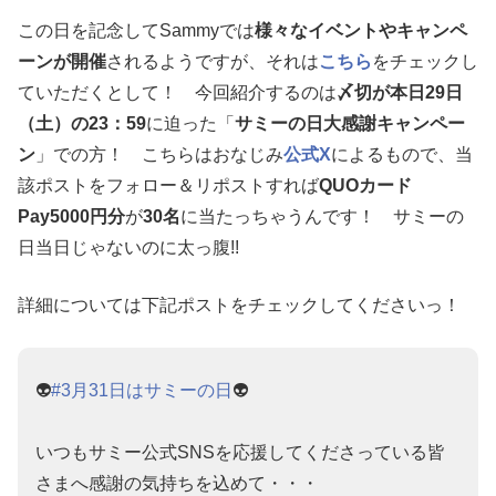
この日を記念してSammyでは
様々なイベントやキャンペ
ーンが開催
されるようですが、それは
こちら
をチェックし
ていただくとして！ 今回紹介するのは
〆切が本日29日
（土）の23：59
に迫った「
サミーの日大感謝キャンペー
ン
」での方！ こちらはおなじみ
公式X
によるもので、当
該ポストをフォロー＆リポストすれば
QUOカード
Pay5000円分
が
30名
に当たっちゃうんです！ サミーの
日当日じゃないのに太っ腹!!
詳細については下記ポストをチェックしてくださいっ！
👽
#3月31日はサミーの日
👽
いつもサミー公式SNSを応援してくださっている皆
さまへ感謝の気持ちを込めて・・・