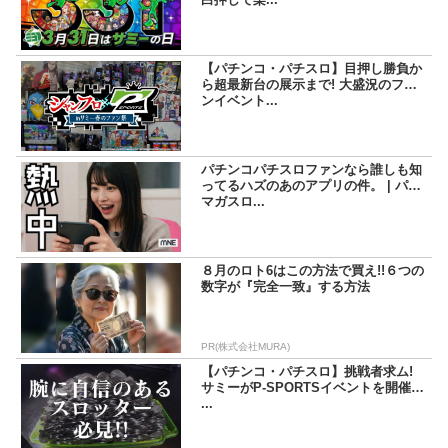
【パチンコ・パチスロ】目押し勝負か
ら超最新台の展示まで! 大盛況のファ
ンイベント...
パチンコパチスロファンなら誰しも知
ってるハズのあのアプリの件。 | パチ
マガスロ...
８月のロト6はこの方法で買え!!６つの
数字が『完全一致』する方法
PR(株式会社MURA)
【パチンコ・パチスロ】挑戦者求ム!
サミーがP-SPORTSイベントを開催!!
...