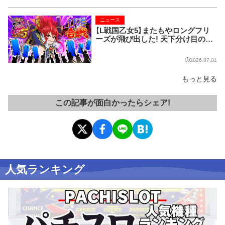
さき
ニュース
【L戦国乙女5】またもやロングフリ
ーズが飛び出した! 天下分け目のLI
VE合戦、ついに終幕!!
2026.07.01
もっと見る
この記事が面白かったらシェア!
人気ランキング