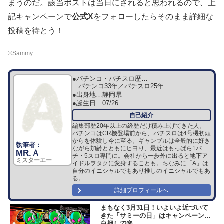
まうのだ。該当ポストは当日にされると思われるので、上
記キャンペーンで
公式X
をフォローしたらそのまま詳細な
投稿を待とう！
©Sammy
●パチンコ・パチスロ歴…
パチンコ33年／パチスロ25年
●出身地…
静岡県
●誕生日…
07/26
編集部歴20年以上の経歴だけ積み上げてきた人。
パチンコはCR機登場前から、パチスロは4号機初頭
からを体験し今に至る。ギャンブルは全般的に好き
ながら加齢とともにヒヨり、最近はもっぱら1パ
MR.Ａ
チ・5スロ専門に。会社から一歩外に出ると地下ア
ミスターエー
イドルヲタクに変身することも。ちなみに「A」は
自分のイニシャルでもあり推しのイニシャルでもあ
る。
詳細プロフィールへ
まもなく3月31日！いよいよ近づいて
きた「サミーの日」はキャンペーン目
白押しで楽...