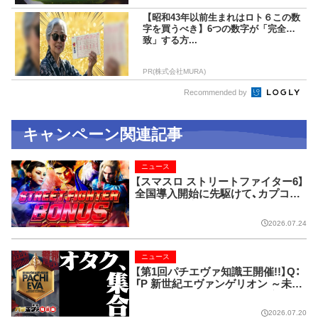
【昭和43年以前生まれはロト６この数
字を買うべき】6つの数字が「完全一
致」する方...
PR(株式会社MURA)
Recommended by
キャンペーン関連記事
ニュース
【スマスロ ストリートファイター6】
全国導入開始に先駆けて、カプコン
ストアにて実機展示!!
2026.07.24
ニュース
【第1回パチエヴァ知識王開催!!】Q：
「P 新世紀エヴァンゲリオン ～未来
への咆哮～」の「未来」の読み方は？
1.あす 2.あした 3.みらい 4.
2026.07.20