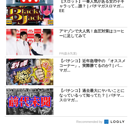
【スロット】一番人気がある女の子キ
ャラって…誰？ | パチマガスロマガFR
EE
アマゾンで大人気！血圧対策はコーヒ
ーに足してみて
PR(森永乳業)
【パチンコ】近年急増中の 「オススメ
コーナー」。実際勝てるのか? | パチ
マガ...
【パチンコ】過去最大にヤバいことに
なっているって知ってた？ | パチマガ
スロマガ...
Recommended by