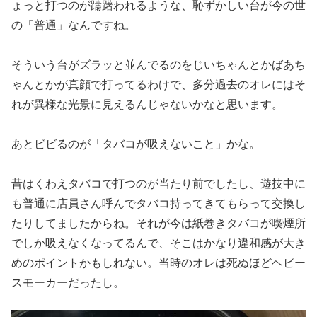
ょっと打つのが躊躇われるよ
うな、恥ずかしい台が今の世
の「普通」なんですね。
そういう台がズラッと並んでるのをじいちゃんとかばあち
ゃんとか
が真顔で打ってるわけで、多分過去のオレにはそ
れが異様な光景に
見えるんじゃないかなと思います。
あとビビるのが「タバコが吸えないこと」かな。
昔はくわえタバコで打つのが当たり前でしたし、遊技中に
も普通に
店員さん呼んでタバコ持ってきてもらって交換し
たりしてましたか
らね。それが今は紙巻きタバコが喫煙所
でしか吸えなくなってるん
で、そこはかなり違和感が大き
めのポイントかもしれない。当時の
オレは死ぬほどヘビー
スモーカーだったし。