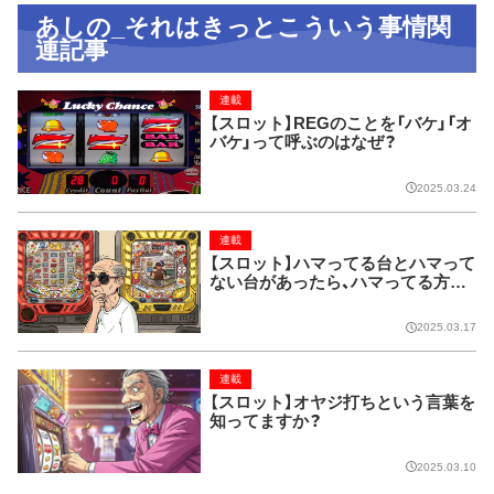
あしの_それはきっとこういう事情関
連記事
連載
【スロット】REGのことを「バケ」「オ
バケ」って呼ぶのはなぜ？
2025.03.24
連載
【スロット】ハマってる台とハマって
ない台があったら、ハマってる方を
打つよな？
2025.03.17
連載
【スロット】オヤジ打ちという言葉を
知ってますか？
2025.03.10