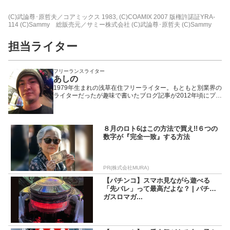
(C)武論尊･原哲夫／コアミックス 1983, (C)COAMIX 2007 版権許諾証YRA-
114 (C)Sammy 総販売元／サミー株式会社 (C)武論尊･原哲夫 (C)Sammy
担当ライター
フリーランスライター
あしの
1979年生まれの浅草在住フリーライター。もともと別業界の
ライターだったが趣味で書いたブログ記事が2012年頃にプチ
ヒットしたことで題材をパチンコ・パチスロに固定。以来、
WEBや雑誌や業界誌など媒体を問わず様々なメディアで執筆
活動を行いながら現在に至る。「楽しんで打つ」ことをモッ
トーにしているため記事の内容もそっち方面が多め。
８月のロト6はこの方法で買え!!６つの
数字が『完全一致』する方法
PR(株式会社MURA)
【パチンコ】スマホ見ながら遊べる
「先バレ」って最高だよな？ | パチマ
ガスロマガ...