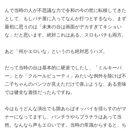
んで当時の人が不思議な力で令和の今の世に転移してきた
として、
もしパチ屋に入ってなんか打つとするなら、まず
最初に思うのは「
未来の台は画面がデカすぎてキショい
な」だと思います。絶対これ
はある。スロもパチも両方。
あと「何かエロいな」というのも絶対思うハズ。
だって当時の台は基本的に硬派でしたし、「ミルキーバ
ー」とか「
クルールビューティ」みたいな例外を除けば不
二子ちゃんのパンツ
が見えただけで喜ぶような、
ある意味
では健全な遊技だったんですね。
今はもうどんな演出でも隙あらばオッパイを揺らすのがマ
ナーにな
ってますし、パンチラやらブラチラはあって当
然。なんなら声もエ
ロいです。当時の常識からすると、ち