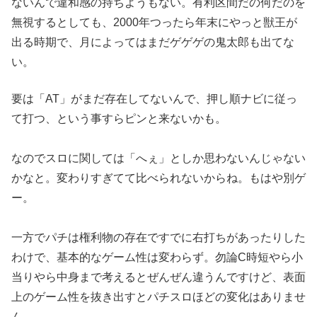
ないんで
違和感の持ちようもない。有利区間だの何だのを
無視するとしても
、2000年つったら年末にやっと獣王が
出る時期で、月によって
はまだゲゲゲの鬼太郎も出てな
い。
要は「AT」がまだ存在してな
いんで、押し順ナビに従っ
て打つ、という事すらピンと来ないかも
。
なのでスロに関しては「へぇ」としか思わないんじゃない
かなと。
変わりすぎてて比べられないからね。もはや別ゲ
ー。
一方でパチは権利物の存在ですでに右打ちがあったりした
わけで、
基本的なゲーム性は変わらず。勿論C時短やら小
当りやら中身まで
考えるとぜんぜん違うんですけど、表面
上のゲーム性を抜き出すと
パチスロほどの変化はありませ
ん。