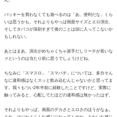
パッキーを買わなくても遊べるのは「あ、便利だな」くら
いは思う
かも。それよりもやっぱ画面サイズとエロ演出、
そしてタバコが深
刻すぎて後のことは頭に入ってこないか
もしれない。
あとはまあ、演出がめちゃくちゃ派手だしリーチが長いな
ァという
のは当たり前に思うでしょうけどね。
ちなみに「スマスロ」「スマパチ」については、多分そん
なに違和
感はなくスッと飲み込むんじゃないかと思ってま
す。
我々もつい2年半前に経験したことですけど、実際に
触ってみると
、心配してたほどの違和感は無かったはず。
それよりもやっぱ、画面のデカさとエロさのほうがなぁ。
うわ、マ
ジかよこんな感じになってんのか、みたいな感じ