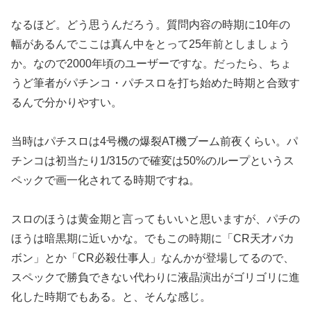
なるほど。どう思うんだろう。質問内容の時期に10年の
幅がある
んでここは真ん中をとって25年前としましょう
か。
なので2000年頃のユーザーですな。だったら、
ちょ
うど筆者がパチンコ・パチスロを打ち始めた時期と合致す
るん
で分かりやすい。
当時はパチスロは4号機の爆裂AT機ブーム前夜くらい。パ
チンコ
は初当たり1/315ので確変は50%のループというス
ペックで
画一化されてる時期ですね。
スロのほうは黄金期と言ってもいいと思いますが、パチの
ほうは暗
黒期に近いかな。でもこの時期に「CR天才バカ
ボン」とか「
CR必殺仕事人」なんかが登場してるので、
スペックで勝負できな
い代わりに液晶演出がゴリゴリに進
化した時期でもある。と、
そんな感じ。