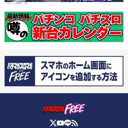
パチンコ機種一覧