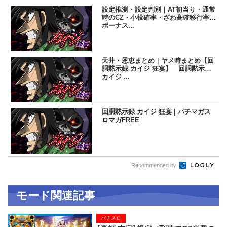
設定推測・設定判別｜AT初当り・通常
時のCZ・小役確率・ざわ高確移行率・
ボーナス...
天井・恩恵まとめ｜ヤメ時まとめ【回
胴黙示録 カイジ 狂宴】 回胴黙示録
カイジ ...
回胴黙示録 カイジ 狂宴 | パチマガス
ロマガFREE
Recommended by
モード関連記事
パチスロ