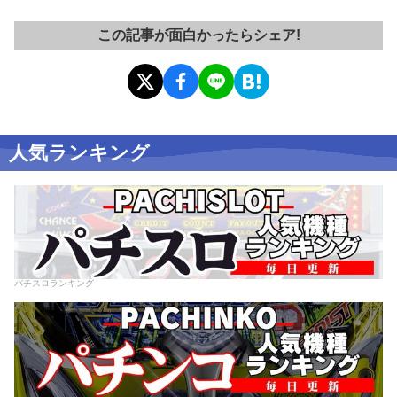
この記事が面白かったらシェア!
人気ランキング
パチスロランキング