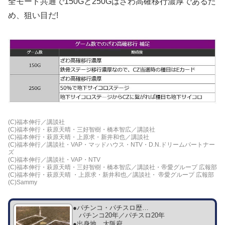
全モード共通で150Gと250Gはざわ高確移行濃厚であるた
め、狙い目だ!
(C)福本伸行／講談社
(C)福本伸行・萩原天晴・三好智樹・橋本智広／講談社
(C)福本伸行・萩原天晴・上原求・新井和也／講談社
(C)福本伸行／講談社・VAP・マッドハウス・NTV・D.N.ドリームパートナー
ズ
(C)福本伸行／講談社・VAP・NTV
(C)福本伸行・萩原天晴・三好智樹・橋本智広／講談社・帝愛グループ 広報部
(C)福本伸行・萩原天晴 ・上原求・新井和也／講談社・ 帝愛グループ 広報部
(C)Sammy
●パチンコ・パチスロ歴…
パチンコ20年／パチスロ20年
●出身地…
大阪府