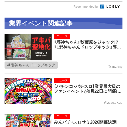
Recommended by
業界イベント関連記事
ニュース
『邪神ちゃん』秋葉原をジャック!?
『L邪神ちゃんドロップキック』導入
記念の現地取材レポ！
L邪神ちゃんドロップキック
20時間前
ニュース
【パチンコ・パチスロ】業界最大級の
ファンイベントが9月22日に開催!!
【みんパチ・スロサミ2026】
2026.07.30
ニュース
みんパチ・スロサミ2026開催決定!