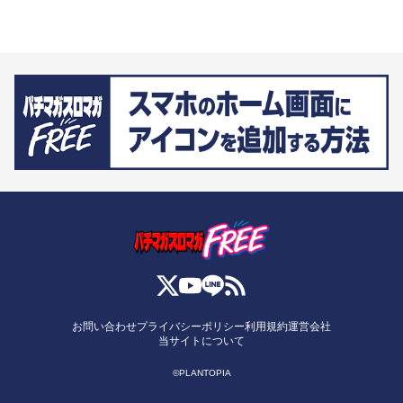
お問い合わせ
プライバシーポリシー
利用規約
運営会社
当サイトについて
©PLANTOPIA