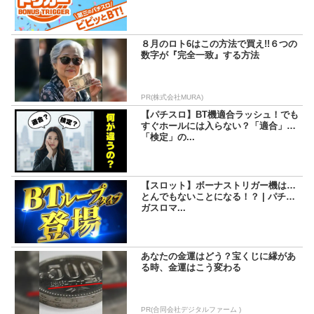
８月のロト6はこの方法で買え!!６つの
数字が『完全一致』する方法
PR(株式会社MURA)
【パチスロ】BT機適合ラッシュ！でも
すぐホールには入らない？「適合」と
「検定」の...
【スロット】ボーナストリガー機は…
とんでもないことになる！？ | パチマ
ガスロマ...
あなたの金運はどう？宝くじに縁があ
る時、金運はこう変わる
PR(合同会社デジタルファーム )