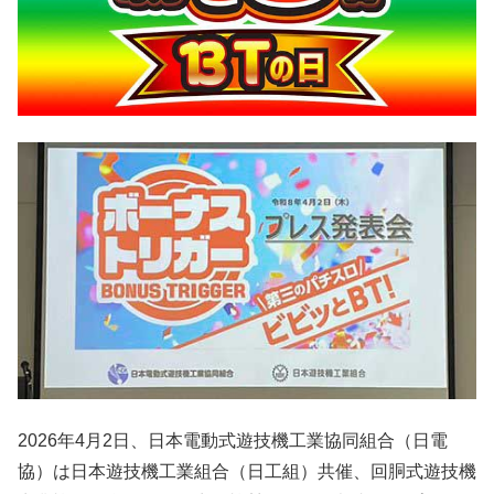
2026
年
4
月
2
日、日本電動式遊技機工業協同組合（日電
協）は日本遊技機工業組合（日工組）共催、回胴式遊技機