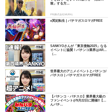
致」する方...
PR(株式会社MURA)
e冥妃転生 | パチマガスロマガFREE
SANKYOさんが「東京侵蝕2025」なる
イベントに協賛！パチンコ業界はARG
（...
世界最大のアニメイベントとパチンコ/
パチスロ | パチマガスロマガFREE
【パチンコ・パチスロ】業界最大級の
ファンイベントが9月22日に開催!!【み
んパチ...