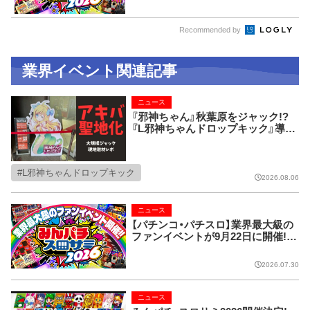
Recommended by
業界イベント関連記事
ニュース
『邪神ちゃん』秋葉原をジャック!?
『L邪神ちゃんドロップキック』導入
記念の現地取材レポ！
L邪神ちゃんドロップキック
2026.08.06
ニュース
【パチンコ・パチスロ】業界最大級の
ファンイベントが9月22日に開催!!
【みんパチ・スロサミ2026】
2026.07.30
ニュース