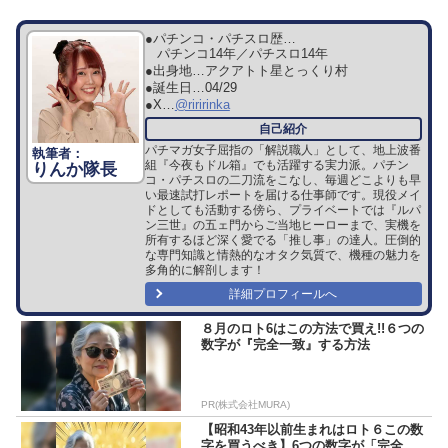
●パチンコ・パチスロ歴…
パチンコ14年／パチスロ14年
●出身地…
アクアトト星とっくり村
●誕生日…
04/29
●X…
@riririnka
パチマガ女子屈指の「解説職人」として、地上波番
組『今夜もドル箱』でも活躍する実力派。パチン
りんか隊長
コ・パチスロの二刀流をこなし、毎週どこよりも早
い最速試打レポートを届ける仕事師です。現役メイ
ドとしても活動する傍ら、プライベートでは『ルパ
ン三世』の五ェ門からご当地ヒーローまで、実機を
所有するほど深く愛でる「推し事」の達人。圧倒的
な専門知識と情熱的なオタク気質で、機種の魅力を
多角的に解剖します！
詳細プロフィールへ
８月のロト6はこの方法で買え!!６つの
数字が『完全一致』する方法
PR(株式会社MURA)
【昭和43年以前生まれはロト６この数
字を買うべき】6つの数字が「完全一