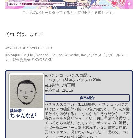
こちらのバナーをタップすると、京楽HPに遷移します。
それでは、また！
©SANYO BUSSAN CO.,LTD.
©Manjuu Co.,Ltd., Yongshi Co.,Ltd. ＆ Yostar, Inc.／アニメ「アズールレー
ン」製作委員会 ©KYORAKU
●パチンコ・パチスロ歴…
パチンコ31年／パチスロ29年
●出身地…
埼玉県
●誕生日…
10/16
パチマガスロマガFREE編集長。パチンコ・パチス
ロではマガ編集部内随一の負け頭だが、「なんか勝
てそうな気がする」「なんか面白そうだから」「左
ちゃんなが
右の台も空き台だから」という独自理論で台選びし
ているから当然だったりする。ポジティブに解釈す
れば一般ユーザー目線を忘れていない貴重な存在。
元バンドマン。現おなかゆるい人。一児の父。パチ
ンコ・パチスロ歴は30年くらい。