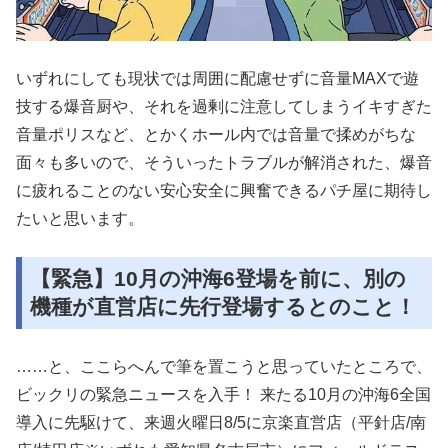
いずれにしても現状では周囲に配慮せずに音量MAXで遊
技する爆音厨や、それを過剰に注意してしまうイキすぎた
音量ポリスなど、とかくホール内では音量で揉めがちな
面々も多いので、そういったトラブルが解消された、爆音
に疲れることのない安心安全に興奮できるパチ屋に期待し
たいと思います。
【緊急】10月の沖海6登場を前に、別の
機種が直営店に先行登場するとのこと！
……と、ここらへんで筆を置こうと思っていたところで、
ビックリの緊急ニュースを入手！ 来たる10月の沖海6全国
導入に先駆けて、来週火曜日8/5に京楽直営店（平針店/南