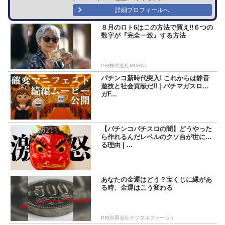
詳細プロフィールへ
８月のロト6はこの方法で買え!!６つの
数字が『完全一致』する方法
PR(株式会社MURA)
パチンコ新時代突入! これからは静音
遊技と社会貢献だ!! | パチマガスロマ
ガF...
【パチンコパチスロの闇】どうやった
ら作れるんだレベルのクソ台が世に出
る理由 | ...
あなたの金運はどう？宝くじに縁があ
る時、金運はこう変わる
PR(合同会社デジタルファーム )