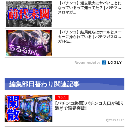
【パチンコ】過去最大にヤバいことに
なっているって知ってた？ | パチマガ
スロマガ...
【パチンコ】結局俺らはホールとメー
カーに操られている | パチマガスロマ
ガFRE...
Recommended by
編集部日替わり関連記事
コラム
【パチンコ終焉】パチンコ人口が減り
過ぎで限界突破！
2025.11.26