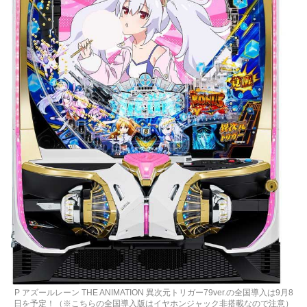
P アズールレーン THE ANIMATION 異次元トリガー79ver.の全国導入は9月8
日を予定！（※こちらの全国導入版はイヤホンジャック非搭載なので注意）