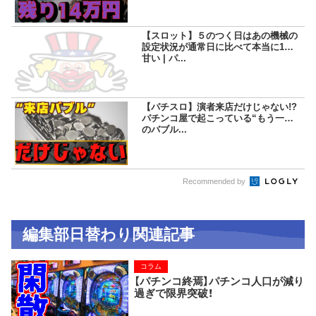
【スロット】５のつく日はあの機械の
設定状況が通常日に比べて本当に1段
甘い | パ...
【パチスロ】演者来店だけじゃない!?
パチンコ屋で起こっている“もう一つ
のバブル...
Recommended by
編集部日替わり関連記事
コラム
【パチンコ終焉】パチンコ人口が減り
過ぎで限界突破！