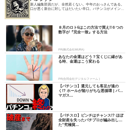
新人編集部員だが、全然若くない。中年のおっさんである。
口が悪く新台に対してはだいたい辛口。パチンコがメインで
期待値を積む正当派ではあるが、可愛い女性がいると期待値
を捨て、その隣で打とうとする変態である。
８月のロト6はこの方法で買え!!６つの
数字が『完全一致』する方法
PR(株式会社MURA)
あなたの金運はどう？宝くじに縁があ
る時、金運はこう変わる
PR(合同会社デジタルファーム )
【パチンコ】還元しても客足が遠の
く!? ホールが陥りがちな悪循環 | パチ
マガス...
【パチスロ】ピンチはチャンス!? ほぼ
全財産を失ったパチプロが編み出し
た“究極貧...