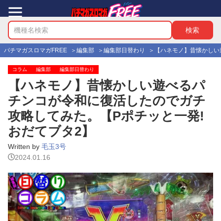
パチマガスロマガFREE
編集部
編集部日替わり
【ハネモノ】昔懐かしい
コラム
編集部
編集部日替わり
【ハネモノ】昔懐かしい遊べるパ
チンコが令和に復活したのでガチ
攻略してみた。【Pポチッと一発!
おだてブタ2】
Written by
毛玉3号
2024.01.16