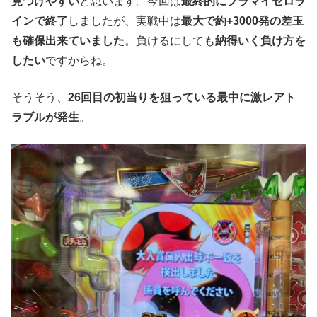
見つけやすい
と思います。今回は
最終的にプラマイゼロラ
インで終了
しましたが、実戦中は
最大で約+3000発の差玉
も確保出来ていました
。負けるにしても
納得いく負け方を
したい
ですからね。
そうそう、
26回目の初当りを狙っている最中に激レアト
ラブルが発生
。