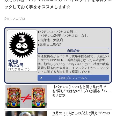
ックしておく事をオススメします
☆
©タツノコプロ
●パチンコ・パチスロ歴…
パチンコ24年／パチスロ なし
●出身地…
大阪府
●誕生日…
05/24
常連投稿者からパチマガ攻略軍団を経て、現在はパ
チマガスロマガFREE編集部員となった未確認生
物。顔出ししていないのをいいことに、機種の攻略
毛玉3号
要素を探るのが大好き。インスタントかつコンスタ
けだまさんごう
ントに勝てる方法を日々模索している。
詳細プロフィールへ
【パチンコ】いつもと同じ見た目で
も“同じ”ではない!? プロが語る『ハネ
モノは水...
８月のロト6はこの方法で買え!!６つの