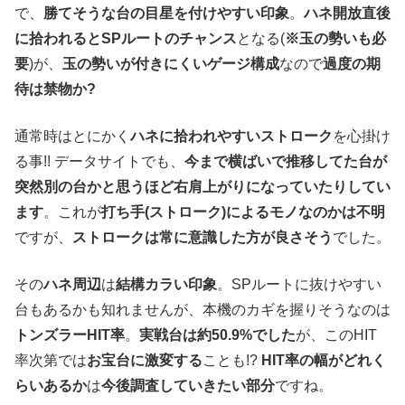
で、
勝てそうな台の目星を付けやすい印象
。
ハネ開放直後
に拾われるとSPルートのチャンス
となる(
※玉の勢いも必
要
)が、
玉の勢いが付きにくいゲージ構成
なので
過度の期
待は禁物か?
通常時はとにかく
ハネに拾われやすいストローク
を心掛け
る事!! データサイトでも、
今まで横ばいで推移してた台が
突然別の台かと思うほど右肩上がりになっていたりしてい
ます
。これが
打ち手(ストローク)によるモノなのかは不明
ですが、
ストロークは常に意識した方が良さそう
でした。
その
ハネ周辺
は
結構カラい印象
。SPルートに抜けやすい
台もあるかも知れませんが、本機のカギを握りそうなのは
トンズラーHIT率
。
実戦台は約50.9%でした
が、このHIT
率次第では
お宝台に激変する
ことも!?
HIT率の幅がどれく
らいあるか
は
今後調査していきたい部分
ですね。