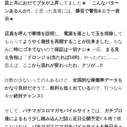
皿と共におだてブタが上昇
してました★ 「
こんなパター
ンあるんか!!
」と思った直後には、
爆音で警告&エラー表
示
★
店員を呼んで事情を説明
し、
電源を落として玉を排除
して
もらって
ようやく遊技を再開することが出来ました
。ちな
みに
特にゴネてない
ので
保証は一切ナシ
★ 一応、
まる見
え告知
は「
ドロンジョ(当たれば10R)
」やったのに……。
思えば、
ここから流れが変わったわ、クソが…!!
台数が少ないってのもあるけど、
全国的な稼働率データも
かなり良好だそう
で。
粗利も低く出ている
ので、打つなら
今が
絶対チャンス
!!
そして、
パチマガスロマガモバイルサイト
では、
ガチプロ
達によるもう少し踏み込んだ話
も
近日公開予定
!! 本機で勝
ちたければ、
パチマガスロマガモバイルサイトを毎日チェ