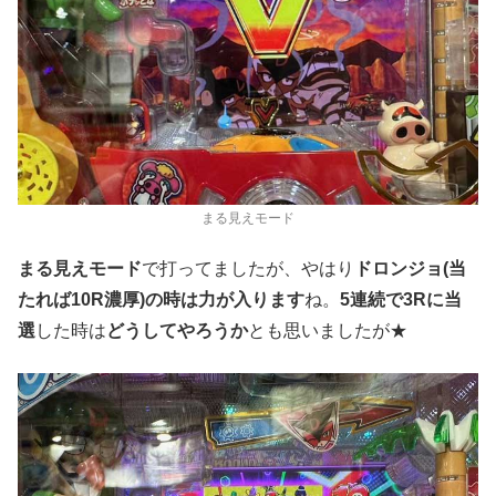
まる見えモード
まる見えモード
で打ってましたが、やはり
ドロンジョ(当
たれば10R濃厚)の時は力が入ります
ね。
5連続で3Rに当
選
した時は
どうしてやろうか
とも思いましたが★