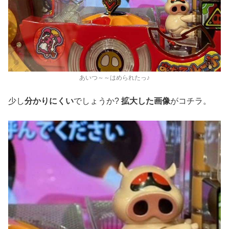
あいつ～～はめられたっ♪
少し
分かりにくい
でしょうか?
拡大した画像
がコチラ。