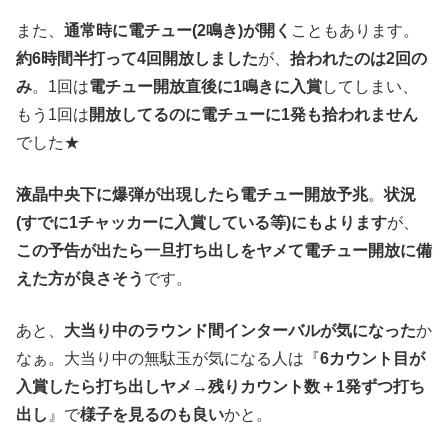
また、
通常時に電チュー(2鳴き)が開く
こともあります。
約6時間半打って4回開放しました
が、
拾われたのは2回の
み
。1回は
電チュー開放直後に1鳴きに入賞
してしまい、
もう1回は
開放してるのに電チューに1発も拾われません
でした★
液晶中央下に爆弾が出現したら電チュー開放予兆
。
状況
(すでに1チャッカーに入賞している等)にもよります
が、
この予告が出たら一旦打ち出しをヤメて電チュー開放に備
えた方が良さそう
です。
あと、
大当り中のラウンド間インターバルが気になった
か
なぁ。大当り中の無駄玉が気になる人は『
6カウント目が
入賞したら打ち出しヤメ→残りカウント数＋1発ずつ打ち
出し
』で
様子を見るのも良い
かと。