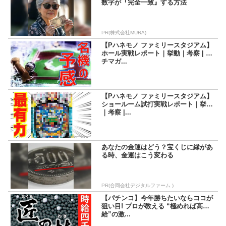
数字が『完全一致』する方法
PR(株式会社MURA)
【Pハネモノ ファミリースタジアム】
ホール実戦レポート｜挙動｜考察 | パ
チマガ...
【Pハネモノ ファミリースタジアム】
ショールーム試打実戦レポート｜挙動
｜考察 |...
あなたの金運はどう？宝くじに縁があ
る時、金運はこう変わる
PR(合同会社デジタルファーム )
【パチンコ】今年勝ちたいならココが
狙い目! プロが教える “極めれば高時
給”の激...