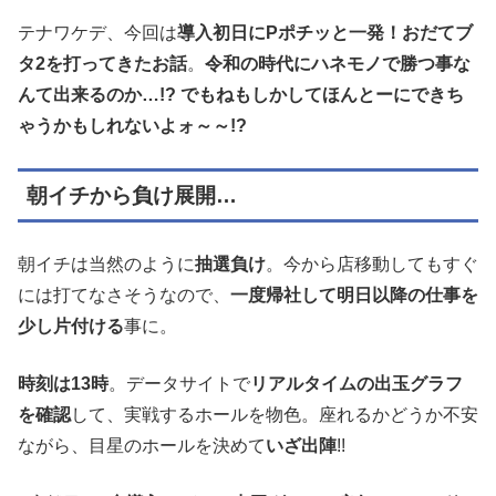
テナワケデ、今回は
導入初日にPポチッと一発！おだてブ
タ2を打ってきたお話
。
令和の時代にハネモノで勝つ事な
んて出来るのか…!? でもねもしかしてほんとーにできち
ゃうかもしれないよォ～～!?
朝イチから負け展開…
朝イチは当然のように
抽選負け
。今から店移動してもすぐ
には打てなさそうなので、
一度帰社して明日以降の仕事を
少し片付ける
事に。
時刻は13時
。データサイトで
リアルタイムの出玉グラフ
を確認
して、実戦するホールを物色。座れるかどうか不安
ながら、目星のホールを決めて
いざ出陣
!!