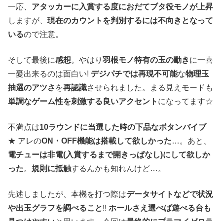
一応、
アタッカーに入賞する度におだてブタ役モノが上昇
しますが、
現在のカウントを判別するには不向きとなって
いる
ので注意。
そして最後に
感想
。やはり
羽根モノ特有の玉の動き
に一喜
一憂出来るのは面白い!
デジパチでは再現不可能
な
物理玉
抽選のアツさ
を
再認識
させられました。まる見えモードも
単調なゲーム性を刺激する良いアクセント
になってます☆
不満点は
10ラウンドに当選した時の下品なボタンバイブ
★ アレの
ON・OFF機能は搭載して欲しかった
…。あと、
電チューは非電(入賞するまで開きっぱなし)にして欲しか
った
。
規則に抵触
するんかも知れんけど…。
先述しましたが、本機を打つ際は
データサイトなどで状況
や出玉グラフを調べること
!!
ホールさえ選べば遊べる台も