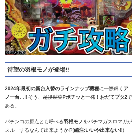
待望の羽根モノが登場!!
2024年最初の新台入替のラインナップ機種
に一際輝く
ア
ノ一台
…!! そう、
越後製菓
Pポチッと一発！おだてブタ2
で
ある。
パチンコの原点とも呼べる
羽根モノ
をパチマガスロマガが
スルーするなんて出来ようか!?(
編注:いいや出来ない!!
)