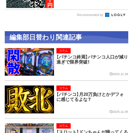
Recommended by
編集部日替わり関連記事
コラム
【パチンコ終焉】パチンコ人口が減り
過ぎで限界突破！
2025.11.26
コラム
【パチンコ】月20万負けとかデフォ
に感じてるよな？
2025.11.05
コラム
【スロット】ドンちゃんが帰ってくる