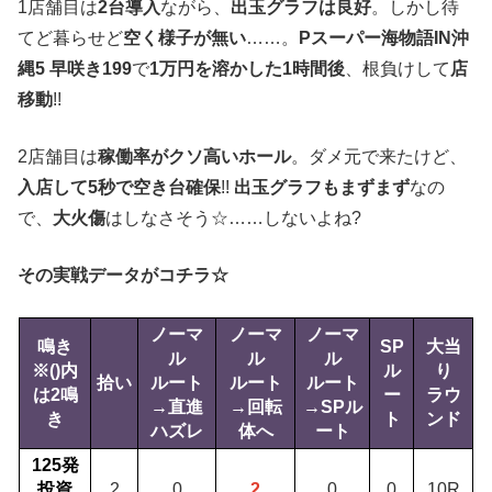
1店舗目は
2台導入
ながら、
出玉グラフは良好
。しかし待
てど暮らせど
空く様子が無い
……。
Pスーパー海物語IN沖
縄5 早咲き199
で
1万円を溶かした1時間後
、根負けして
店
移動
!!
2店舗目は
稼働率がクソ高いホール
。ダメ元で来たけど、
入店して5秒で空き台確保
!!
出玉グラフもまずまず
なの
で、
大火傷
はしなさそう☆……しないよね?
その実戦データがコチラ☆
ノーマ
ノーマ
ノーマ
鳴き
SP
大当
ル
ル
ル
※()内
ル
り
拾い
ルート
ルート
ルート
は2鳴
ー
ラウ
→直進
→回転
→SPル
き
ト
ンド
ハズレ
体へ
ート
125発
投資
2
0
2
0
0
10R