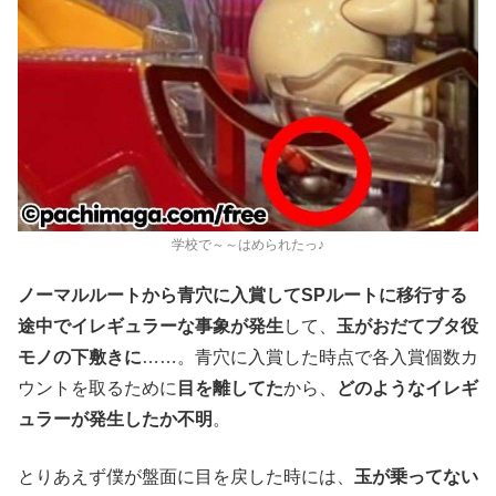
学校で～～はめられたっ♪
ノーマルルートから青穴に入賞してSPルートに移行する
途中でイレギュラーな事象が発生
して、
玉がおだてブタ役
モノの下敷きに
……。青穴に入賞した時点で各入賞個数カ
ウントを取るために
目を離してた
から、
どのようなイレギ
ュラーが発生したか不明
。
とりあえず僕が盤面に目を戻した時には、
玉が乗ってない