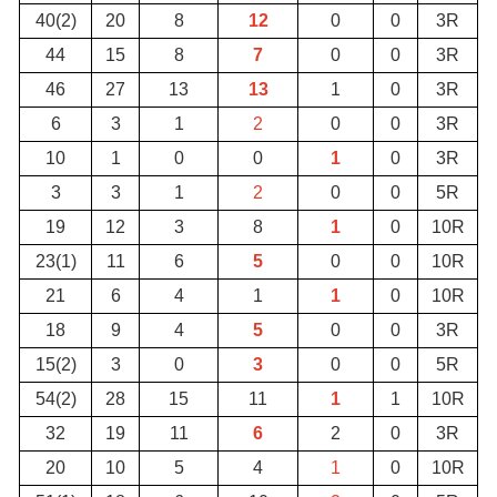
40(2)
20
8
12
0
0
3R
44
15
8
7
0
0
3R
46
27
13
13
1
0
3R
6
3
1
2
0
0
3R
10
1
0
0
1
0
3R
3
3
1
2
0
0
5R
19
12
3
8
1
0
10R
23(1)
11
6
5
0
0
10R
21
6
4
1
1
0
10R
18
9
4
5
0
0
3R
15(2)
3
0
3
0
0
5R
54(2)
28
15
11
1
1
10R
32
19
11
6
2
0
3R
20
10
5
4
1
0
10R