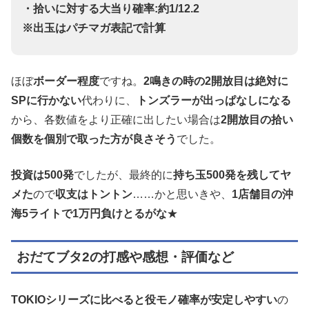
・拾いに対する大当り確率:約1/12.2
※出玉はパチマガ表記で計算
ほぼ
ボーダー程度
ですね。
2鳴きの時の2開放目は絶対に
SPに行かない
代わりに、
トンズラーが出っぱなしになる
から、各数値をより正確に出したい場合は
2開放目の拾い
個数を個別で取った方が良さそう
でした。
投資は500発
でしたが、最終的に
持ち玉500発を残してヤ
メた
ので
収支はトントン
……かと思いきや、
1店舗目の沖
海5ライトで1万円負けとるがな
★
おだてブタ2の打感や感想・評価など
TOKIOシリーズに比べると役モノ確率が安定しやすい
の