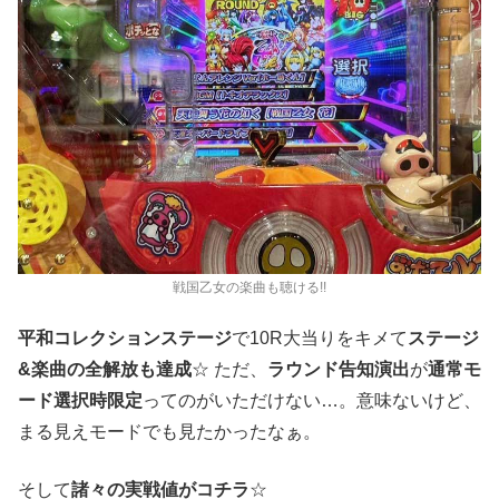
戦国乙女の楽曲も聴ける!!
平和コレクションステージ
で10R大当りをキメて
ステージ
&楽曲の全解放も達成
☆ ただ、
ラウンド告知演出
が
通常モ
ード選択時限定
ってのがいただけない…。意味ないけど、
まる見えモードでも見たかったなぁ。
そして
諸々の実戦値がコチラ
☆