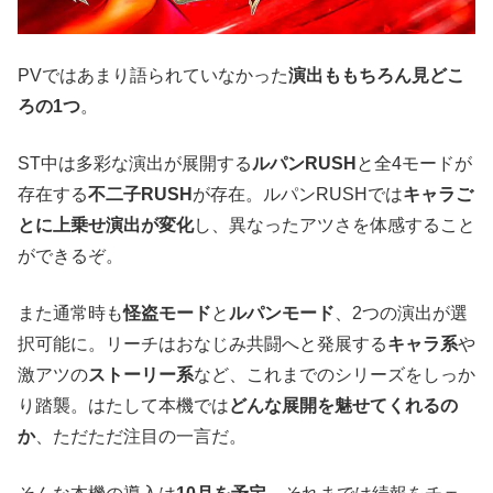
PVではあまり語られていなかった
演出ももちろん見どこ
ろの1つ
。
ST中は多彩な演出が展開する
ルパンRUSH
と全4モードが
存在する
不二子RUSH
が存在。ルパンRUSHでは
キャラご
とに上乗せ演出が変化
し、異なったアツさを体感すること
ができるぞ。
また通常時も
怪盗モード
と
ルパンモード
、2つの演出が選
択可能に。リーチはおなじみ共闘へと発展する
キャラ系
や
激アツの
ストーリー系
など、これまでのシリーズをしっか
り踏襲。はたして本機では
どんな展開を魅せてくれるの
か
、ただただ注目の一言だ。