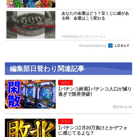
あなたの金運はどう？宝くじに縁があ
る時、金運はこう変わる
PR(合同会社デジタルファーム )
Recommended by
編集部日替わり関連記事
コラム
【パチンコ終焉】パチンコ人口が減り
過ぎで限界突破！
2025.11.26
コラム
【パチンコ】月20万負けとかデフォ
に感じてるよな？