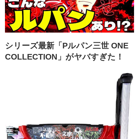
シリーズ最新「Pルパン三世 ONE
COLLECTION」がヤバすぎた！