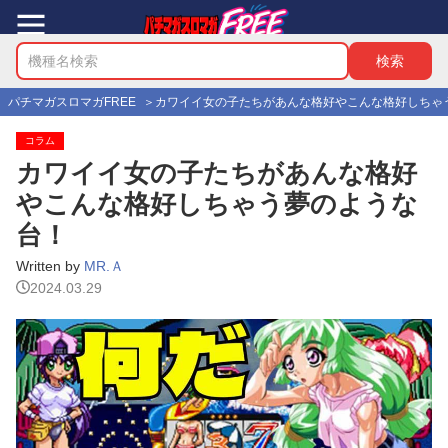
パチマガスロマガFREE
カワイイ女の子たちがあんな格好やこんな格好しちゃ
コラム
カワイイ女の子たちがあんな格好
やこんな格好しちゃう夢のような
台！
Written by
MR.Ａ
2024.03.29