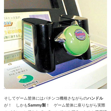
そしてゲーム筐体にはパチンコ機種さながらの
ハンドル
が！ しかも
Sammy製
！ ゲーム筐体に座りながら実際