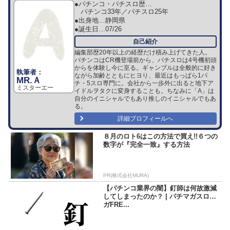
●パチンコ・パチスロ歴…
パチンコ33年／パチスロ25年
●出身地…
静岡県
●誕生日…
07/26
編集部歴20年以上の経歴だけ積み上げてきた人。
パチンコはCR機登場前から、パチスロは4号機初頭
からを体験し今に至る。ギャンブルは全般的に好き
ながら加齢とともにヒヨり、最近はもっぱら1パ
MR.Ａ
チ・5スロ専門に。会社から一歩外に出ると地下ア
ミスターエー
イドルヲタクに変身することも。ちなみに「A」は
自分のイニシャルでもあり推しのイニシャルでもあ
る。
詳細プロフィールへ
８月のロト6はこの方法で買え!!６つの
数字が『完全一致』する方法
PR(株式会社MURA)
【パチンコ業界の闇】釘師は何故激減
してしまったのか？ | パチマガスロマ
ガFRE...