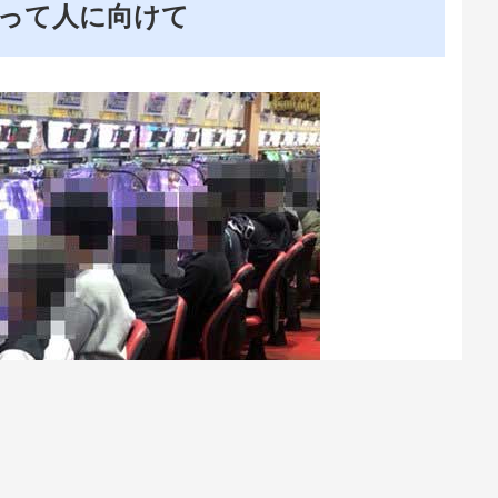
って人に向けて