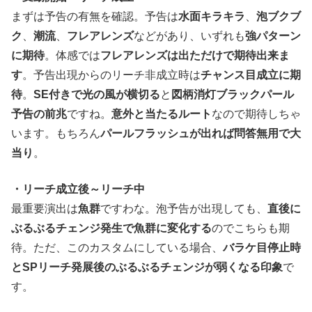
まずは予告の有無を確認。予告は
水面キラキラ
、
泡ブクブ
ク
、
潮流
、
フレアレンズ
などがあり、いずれも
強パターン
に期待
。体感では
フレアレンズは出ただけで期待出来ま
す
。予告出現からのリーチ非成立時は
チャンス目成立に期
待
。
SE付きで光の風が横切る
と
図柄消灯ブラックパール
予告の前兆
ですね。
意外と当たるルート
なので期待しちゃ
います。もちろん
パールフラッシュが出れば問答無用で大
当り
。
・リーチ成立後～リーチ中
最重要演出は
魚群
ですわな。泡予告が出現しても、
直後に
ぶるぶるチェンジ発生で魚群に変化する
のでこちらも期
待。ただ、このカスタムにしている場合、
バラケ目停止時
とSPリーチ発展後のぶるぶるチェンジが弱くなる印象
で
す。