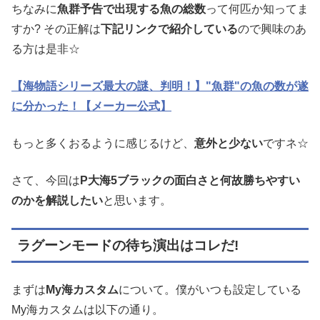
ちなみに
魚群予告で出現する魚の総数
って何匹か知ってま
すか? その正解は
下記リンクで紹介している
ので興味のあ
る方は是非☆
【海物語シリーズ最大の謎、判明！】"魚群"の魚の数が遂
に分かった！【メーカー公式】
もっと多くおるように感じるけど、
意外と少ない
ですネ☆
さて、今回は
P大海5ブラックの面白さと何故勝ちやすい
のかを解説したい
と思います。
ラグーンモードの待ち演出はコレだ!
まずは
My海カスタム
について。僕がいつも設定している
My海カスタムは以下の通り。