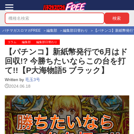
パチマガスロマガFREE
編集部
編集部日替わり
【パチンコ】新紙幣発行で
コラム
編集部
編集部日替わり
【パチンコ】新紙幣発行で6月はド
回収!? 今勝ちたいならこの台を打
て!!【P大海物語5 ブラック】
Written by
毛玉3号
2024.06.18