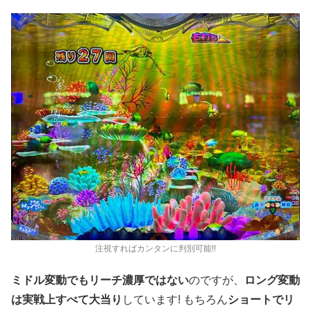
注視すればカンタンに判別可能!!
ミドル変動でもリーチ濃厚ではない
のですが、
ロング変動
は実戦上すべて大当り
しています! もちろん
ショートでリ