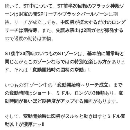
続いて、
ST中について
。
ST前半20回転のブラック神殿ゾ
ーン
は
財宝の間SPリーチ
や
ブラックパールゾーン
に期
待。リーチが成立しても、
中図柄が拡大するだけのロング
リーチは期待薄
。また、
先読み演出は2回ガセが頻発する
ので過度の期待は禁物。
ST後半30回転のいつものSTゾーン
は、
基本的に通常時と
同じ
ながら
このゾーンならではの特別な楽しみ方
がありま
す。それは『
変動開始時の図柄の挙動
』!!
いつものSTゾーン中の『
変動開始時～リーチ成立
』
まで
の変動時間
は
ショート
、
ミドル
、
ロング
の
3種類
あり、
変
動時間が長いほど期待度がアップする傾向
があります。
そして、
変動開始時に図柄がヌルッと動き出す
と
ミドル変
動以上が濃厚
にッ!!