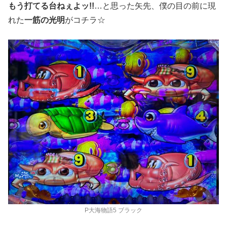
もう打てる台ねぇよッ!!
…と思った矢先、僕の目の前に現
れた
一筋の光明
がコチラ☆
P大海物語5 ブラック