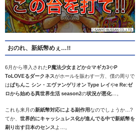
おのれ、新紙幣めぇ…!!
6月から導入された
P魔法少女まどか☆マギカ3
や
P
ToLOVEるダークネス
がホールを賑わす一方、僕の周りで
は
ぱちんこ シン・エヴァンゲリオン Type レイ
や
e Re:ゼ
ロから始める異世界生活 season2
の
状況が悪化
…。
これも来月の
新紙幣対応による副作用
なのでしょうか…?
てか、
世界的にキャッシュレス化が進んでる中で新紙幣を
刷り出す日本のセンス
よ…。