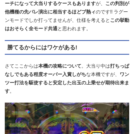
ーチになって大当りするケースもあります
が、
この判別が
他機種の先バレ演出に相当するほどブ熱ィ
のです!! ラグー
ンモードでしか打ってませんが、仕様を考えると
この挙動
はおそらく全モード共通
と思われます。
勝てるからにはワケがある!
さてここからは
本機の攻略について
。大当り中は
打ちっぱ
なしでもある程度オーバー入賞しがち
な本機ですが、
ワン
ツー打法を駆使すると安定した出玉の上乗せが期待出来ま
す
。