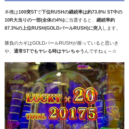
本機は
100突ST
で
下位RUSHの継続率は約73.8%
!
ST中の
10R大当りの一部(全体の4%)
に当選すると、
継続率約
87.3%の上位RUSH(GOLDパールRUSH)に突入
します。
勝負のカギはGOLDパールRUSHが握っていると思いき
や、
通常STでもヤレる時はヤレちゃう
んですねぇ～☆