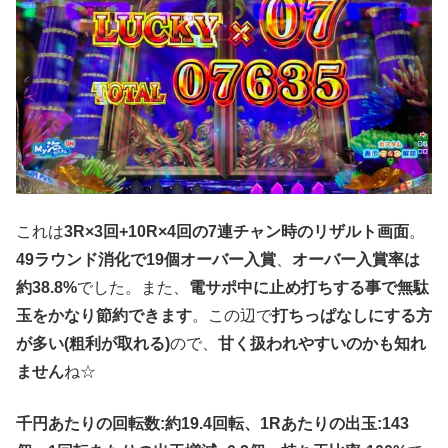
これは
3R×3回+10R×4回の7連チャン時のリザルト画面
。
49ラウンド消化で19個オーバー入賞
、
オーバー入賞率は
約38.8%
でした。また、
電サポ中に止め打ちする事で無駄
玉をかなり節約できます
。この辺で
打ちっぱなしにする方
が多い(粗利が取れる)
ので、
甘く扱われやすいのかも知れ
ません
ね☆
千円あたりの回転数:約19.4回転、1Rあたりの出玉:143