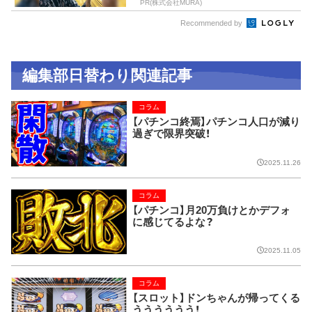
PR(株式会社MURA)
Recommended by
編集部日替わり関連記事
コラム
【パチンコ終焉】パチンコ人口が減り
過ぎで限界突破！
2025.11.26
コラム
【パチンコ】月20万負けとかデフォ
に感じてるよな？
2025.11.05
コラム
【スロット】ドンちゃんが帰ってくる
うううううう！