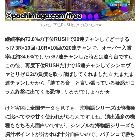
コレね、下位RUSHだけで続いたの★
継続率約73.8%の下位RUSHで20連チャン
して
どーする
ッ
!?
3R×10回+10R×10回の20連チャン
で、
オーバー入賞
率は約34.6%
でした(
※7連チャンした時とは違う台です
)。
この後、
再度下位RUSHだけで15連チャンしてシンエヴ
ァとリゼロ2の負債を吹っ飛ばしてくれました
☆
たまたま
連チャンしたから「勝てる台」と言い張っている疑惑
が
コ
ラム終盤に出てくる恐怖
…いかがでしょうか★
けど実際に
全国データ
を見ても、
海物語シリーズは他機種
に比べてやや甘く使われがち
なんですよね。
演出過多の機
種ももちろん面白い
ですが、
シンプルな海物語シリーズも
脳汁ポイントが分かれば十分面白い
ので、
パチンコで勝ち