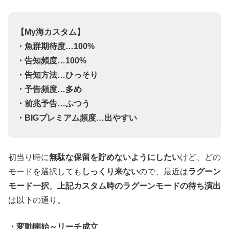
【My海カスタム】
・魚群期待度…100%
・告知頻度…100%
・告知方法…ひっそり
・予告頻度…多め
・前兆予告…ふつう
・BIGプレミアム頻度…出やすい
初当り時に
無駄な保留を貯めないようにしたい
けど、どの
モードを選択しても
しっくり来ない
ので、最近は
ラグーン
モード一択
。
上記カスタム時のラグーンモードの待ち演出
は以下の通り。
・変動開始～リーチ成立