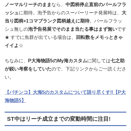
ノーマルリーチのまま
なら、
中図柄停止直前のパールフラ
ッシュ
に期待。泡予告からのスーパーリーチ発展時は、
大
当り図柄+1コマブランク図柄越えに期待
。パールフラッ
シュ無しの
泡予告発展でそのまま当たる事はまず無い
です
★ すでに魚群が出ている場合は、
回転数をメモっときゃ
イイよ
☆
ちなみに、
P大海物語5のMy海カスタム
に関しては
七之助
が鋭い考察をしていた
ので、下記リンクからご一読くださ
い。
【パチンコ】大海5のカスタムについて語り尽くす!!【P大
海物語5】
ST中はリーチ成立までの変動時間に注目!