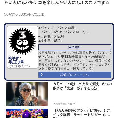
たい人にもパチンコを楽しみたい人にもオススメ
です☆
©SANYO BUSSAN CO.,LTD.
●パチンコ・パチスロ歴…
パチンコ24年／パチスロ なし
●出身地…
大阪府
●誕生日…
05/24
常連投稿者からパチマガ攻略軍団を経て、現在はパ
チマガスロマガFREE編集部員となった未確認生
物。顔出ししていないのをいいことに、機種の攻略
毛玉3号
要素を探るのが大好き。インスタントかつコンスタ
けだまさんごう
ントに勝てる方法を日々模索している。
詳細プロフィールへ
８月のロト6はこの方法で買え!!６つの
数字が『完全一致』する方法
PR(株式会社MURA)
【PA大海物語5ブラックLT99ver.】ス
ペック詳解｜ラッキートリガー（L