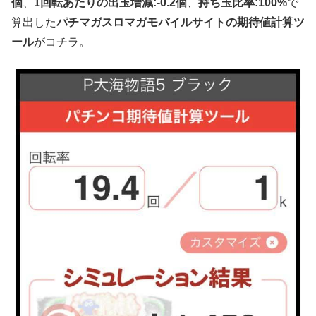
個
、
1回転あたりの出玉増減:-0.2個
、
持ち玉比率:100%
で
算出した
パチマガスロマガモバイルサイトの期待値計算ツ
ール
がコチラ。