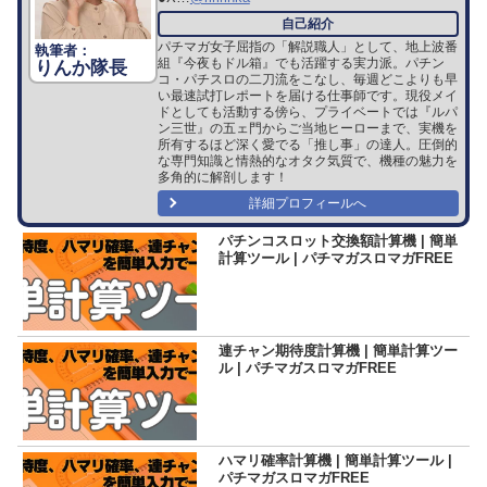
パチマガ女子屈指の「解説職人」として、地上波番
組『今夜もドル箱』でも活躍する実力派。パチン
りんか隊長
コ・パチスロの二刀流をこなし、毎週どこよりも早
い最速試打レポートを届ける仕事師です。現役メイ
ドとしても活動する傍ら、プライベートでは『ルパ
ン三世』の五ェ門からご当地ヒーローまで、実機を
所有するほど深く愛でる「推し事」の達人。圧倒的
な専門知識と情熱的なオタク気質で、機種の魅力を
多角的に解剖します！
詳細プロフィールへ
パチンコスロット交換額計算機 | 簡単
計算ツール | パチマガスロマガFREE
連チャン期待度計算機 | 簡単計算ツー
ル | パチマガスロマガFREE
ハマリ確率計算機 | 簡単計算ツール |
パチマガスロマガFREE