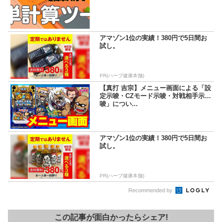
アマゾン1位の実績！380円で5日間お
試し。
PR(ハーブ健康本舗)
【真打 吉宗】メニュー画面による「設
定示唆・CZモード示唆・対戦相手示
唆」につい...
アマゾン1位の実績！380円で5日間お
試し。
PR(ハーブ健康本舗)
Recommended by
この記事が面白かったらシェア!