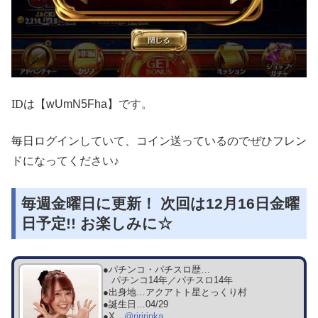
ID
は【wUmN5Fha】です。
毎日ログインしていて、コイン送っているのでぜひフレン
ドになってください♪
毎週金曜日に更新！ 次回は12月16日金曜
日予定!! お楽しみに☆
●パチンコ・パチスロ歴…
パチンコ14年／パチスロ14年
●出身地…
アクアトト星とっくり村
●誕生日…
04/29
●X…
@riririnka