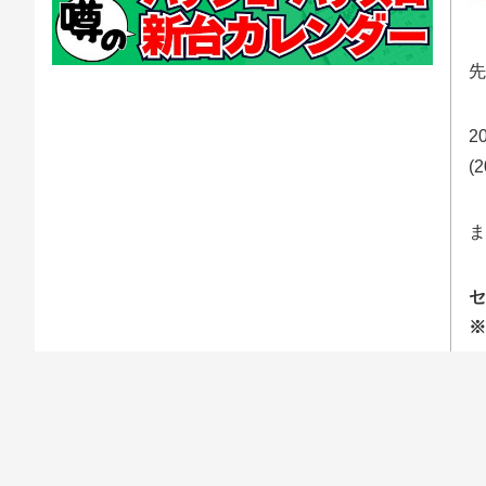
先
2
(
ま
セ
※
本
て