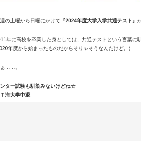
週の土曜から日曜にかけて
『2024年度大学入学共通テスト』
011年に高校を卒業した身としては、共通テストという言葉
2020年度から始まったものだからそりゃそうなんだけど。)
ぁ……。
ンター試験も馴染みないけどね☆
Ｔ海大学中退
家から三日経過しちゃっていますけど、今回
『パチンコ版共通
下さい！