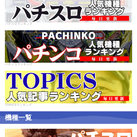
パチスロランキング
パチンコランキング
TOPICSランキング
機種一覧