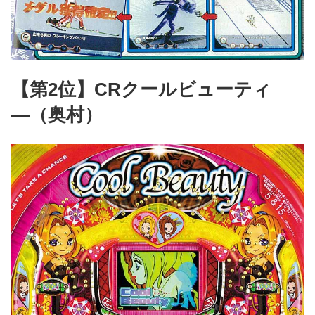
【第2位】CRクールビューティ
―（奥村）