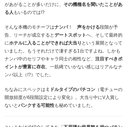
があがることが多いだけに、
その機種名を聞いたことがあ
る人
もいるのでは!?
そんな本機のモチーフは
ナンパ
！
声をかける
段階が予
告、リーチが成立すると
デートスポット
へ、そして最終的
に
ホテルに入ることができれば大当り
という展開となって
いました。もうそれだけで凄すぎる1台ですよね。しかも
ナンパ中のセリフやキャラ同士の相性など、
注目すべきポ
イントが豊富に存在
。一筋縄でいかない感じはリアルなナ
ンパ以上（!?）でした。
ちなみにスペックは
ミドルタイプのパチコン
（電チューの
開放頻度が6段階設定により変化）。大当り中にV入賞し
ないと
パンクする可能性
も秘めていました。