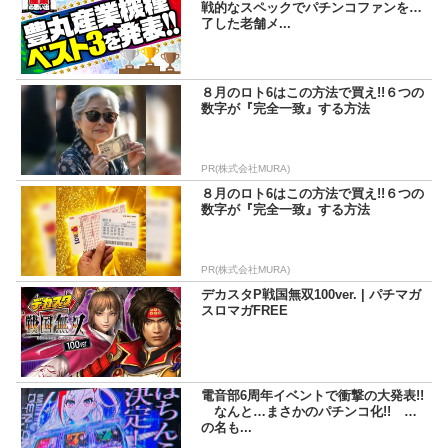
戦的なスペックでパチンコファンを魅
了した老舗メ...
８月のロト6はこの方法で買え!!６つの
数字が『完全一致』する方法
PR(株式会社MURA)
８月のロト6はこの方法で買え!!６つの
数字が『完全一致』する方法
PR(株式会社MURA)
デカスタP戦国無双100ver. | パチマガ
スロマガFREE
電音部6周年イベントで衝撃の大発表!!
なんと…まさかのパチンコ化!! そ
の名も...