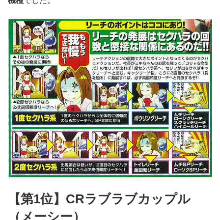
機種
でした。
【第1位】CRラブラブカップル
（メーシー）