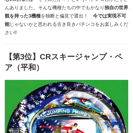
んありました。そんな機種たちの中でもかなり
独自の世界
観を持った3機種
を独断と偏見で選出！
今では実現不可
能
じゃないかと思われる古き良きパチンコをお楽しみくだ
さい!!
【第3位】CRスキージャンプ・ペ
ア（平和）