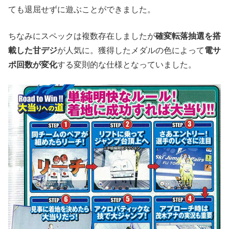
ても退屈せずに遊ぶことができました。
ちなみにスペックは複数存在しましたが
確変転落抽選を搭
載した甘デジ
が人気に。獲得したメダルの色によって
電サ
ポ回数が変化
する変則的な仕様となっていました。