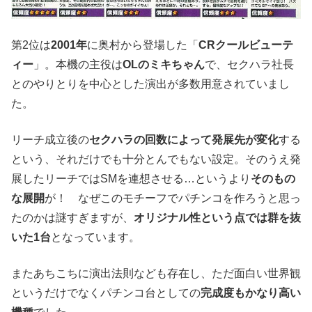
第2位は
2001年
に奥村から登場した「
CRクールビューテ
ィー
」。本機の主役は
OLのミキちゃん
で、セクハラ社長
とのやりとりを中心とした演出が多数用意されていまし
た。
リーチ成立後の
セクハラの回数によって発展先が変化
する
という、それだけでも十分とんでもない設定。そのうえ発
展したリーチではSMを連想させる…というより
そのもの
な展開
が！ なぜこのモチーフでパチンコを作ろうと思っ
たのかは謎すぎますが、
オリジナル性という点では群を抜
いた1台
となっています。
またあちこちに演出法則なども存在し、ただ面白い世界観
というだけでなくパチンコ台としての
完成度もかなり高い