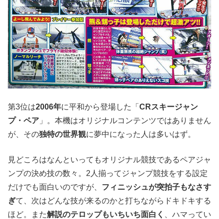
第3位は
2006年
に平和から登場した「
CRスキージャン
プ・ペア
」。本機はオリジナルコンテンツではありません
が、その
独特の世界観
に夢中になった人は多いはず。
見どころはなんといってもオリジナル競技であるペアジャ
ンプの決め技の数々。2人揃ってジャンプ競技をする設定
だけでも面白いのですが、
フィニッシュが突拍子もなさす
ぎ
て、次はどんな技が来るのかと打ちながらドキドキする
ほど。また
解説のテロップもいちいち面白く
、ハマってい