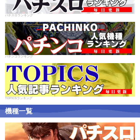
パチスロランキング
パチンコランキング
TOPICSランキング
機種一覧