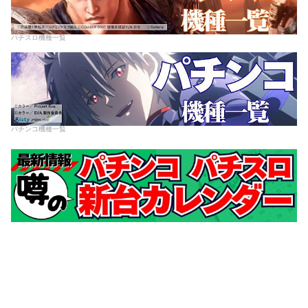
パチスロ機種一覧
パチンコ機種一覧