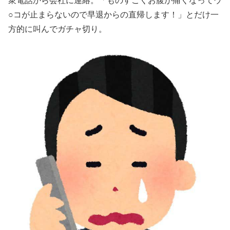
衆電話から会社に連絡。「ものすごくお腹が痛くなってウ
○コが止まらないので早退からの直帰します！」とだけ一
方的に叫んでガチャ切り。