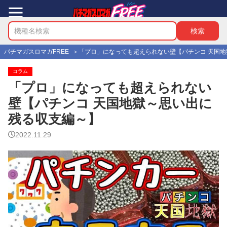
パチマガスロマガFREE
「プロ」になっても超えられない壁【パチンコ 天国
コラム
「プロ」になっても超えられない
壁【パチンコ 天国地獄～思い出に
残る収支編～】
2022.11.29