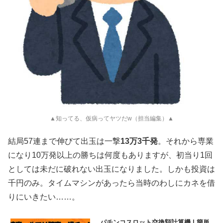
▲知ってる、仮病ってヤツだw（担当編集）▲
結局57連まで伸びて出玉は一撃
13万3千発
。それから専業
になり10万発以上の勝ちは何度もありますが、初当り1回
としては未だに破れない出玉になりました。しかも投資は
千円のみ。タイムマシンがあったら当時のわしにカネを借
りにいきたい……。
パチンコスロット交換額計算機 | 簡単