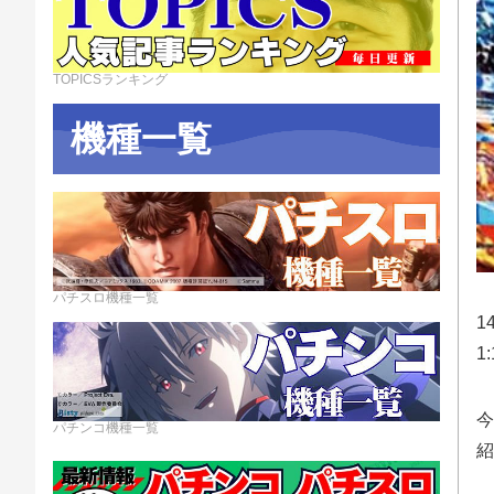
TOPICSランキング
機種一覧
パチスロ機種一覧
1
1
今
パチンコ機種一覧
紹