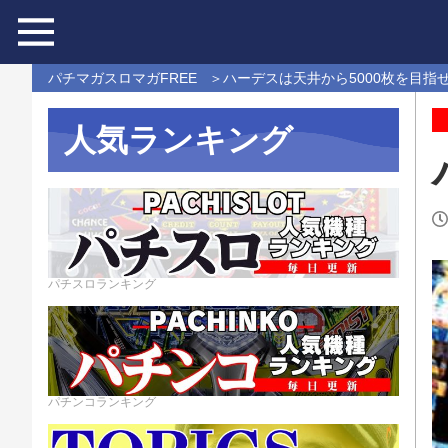
パチマガスロマガFREE
ハーデスは天井から5000枚を目指
人気ランキング
パチスロランキング
パチンコランキング