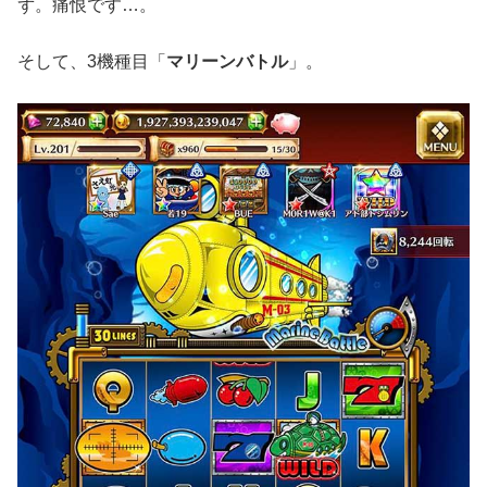
ず。痛恨です…。
そして、3機種目「
マリーンバトル
」。