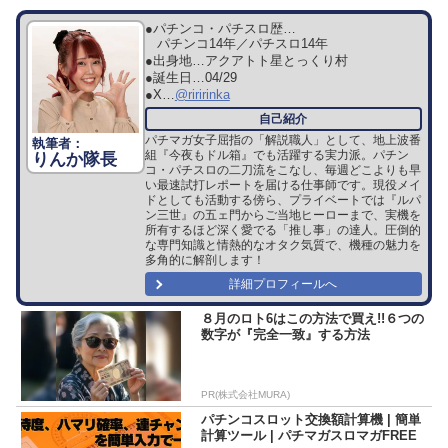
●パチンコ・パチスロ歴…
パチンコ14年／パチスロ14年
●出身地…
アクアトト星とっくり村
●誕生日…
04/29
●X…
@riririnka
パチマガ女子屈指の「解説職人」として、地上波番
組『今夜もドル箱』でも活躍する実力派。パチン
りんか隊長
コ・パチスロの二刀流をこなし、毎週どこよりも早
い最速試打レポートを届ける仕事師です。現役メイ
ドとしても活動する傍ら、プライベートでは『ルパ
ン三世』の五ェ門からご当地ヒーローまで、実機を
所有するほど深く愛でる「推し事」の達人。圧倒的
な専門知識と情熱的なオタク気質で、機種の魅力を
多角的に解剖します！
詳細プロフィールへ
８月のロト6はこの方法で買え!!６つの
数字が『完全一致』する方法
PR(株式会社MURA)
パチンコスロット交換額計算機 | 簡単
計算ツール | パチマガスロマガFREE