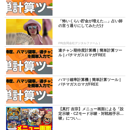
「怖いくらい貯金が増えた…」占い師
の言う通りにしてみただけ
PR(合同会社デジタルファーム )
連チャン期待度計算機 | 簡単計算ツー
ル | パチマガスロマガFREE
ハマリ確率計算機 | 簡単計算ツール |
パチマガスロマガFREE
【真打 吉宗】メニュー画面による「設
定示唆・CZモード示唆・対戦相手示
唆」につい...