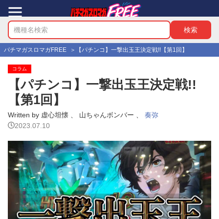
パチマガスロマガFREE
【パチンコ】一撃出玉王決定戦!!【第1回】
コラム
【パチンコ】一撃出玉王決定戦!!
【第1回】
Written by 虚心坦懐 、 山ちゃんボンバー 、
奏弥
2023.07.10