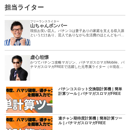
担当ライター
フリーランスライター
山ちゃんボンバー
現役お笑い芸人。パチンコは妻子ありの家庭を支える収入源
というだけあり、芸人でありながら生活費のほとんどをパチ
ンコで稼ぐその腕と知識はパチプロ以上! CS番組等にて活躍
中の人気急上昇ライター……だが、お笑いは相変わらずの低
空飛行。チンパン似として愛されるスベリキャラが定着して
いる。
虚心坦懐
かつてパチンコ攻略マガジン、パチマガスロマガMobile、パ
チマガスロマガFREEで活躍した元専属ライター（※現在は
卒業）。
パチンコスロット交換額計算機 | 簡単
計算ツール | パチマガスロマガFREE
連チャン期待度計算機 | 簡単計算ツー
ル | パチマガスロマガFREE