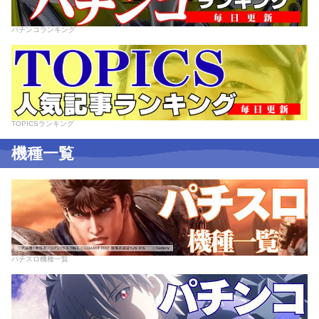
パチンコランキング
TOPICSランキング
機種一覧
パチスロ機種一覧