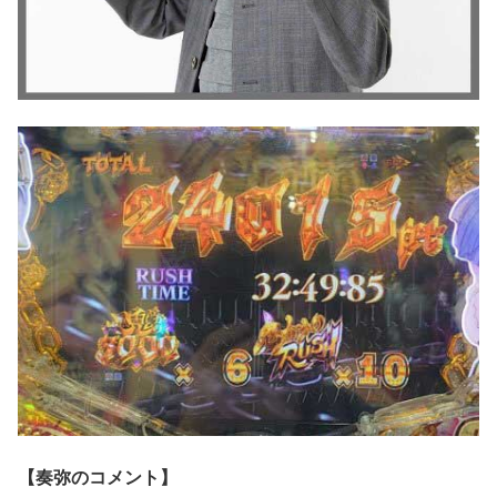
【奏弥のコメント】