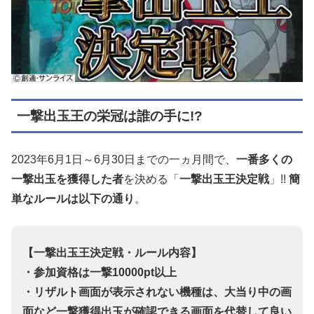
一撃出玉王の栄冠は誰の手に!?
2023年6月1日～6月30日までの一ヵ月間で、
一番多くの
一撃出玉を獲得した者
を決める「
一撃出玉王決定戦
」!!
簡
単なルールは以下の通り
。
【一撃出玉王決定戦・ルール内容】
・参加資格は一撃10000pt以上
・リザルト画面が表示されない機種は、大当り中の画
面など一撃獲得出玉が確認できる画面を代替して良い