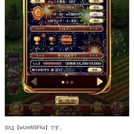
ID
は【wUmN5Fha】です。