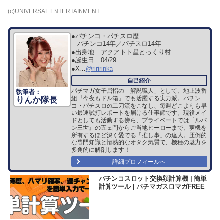
(c)UNIVERSAL ENTERTAINMENT
●パチンコ・パチスロ歴…
パチンコ14年／パチスロ14年
●出身地…
アクアトト星とっくり村
●誕生日…
04/29
●X…
@riririnka
パチマガ女子屈指の「解説職人」として、地上波番
組『今夜もドル箱』でも活躍する実力派。パチン
りんか隊長
コ・パチスロの二刀流をこなし、毎週どこよりも早
い最速試打レポートを届ける仕事師です。現役メイ
ドとしても活動する傍ら、プライベートでは『ルパ
ン三世』の五ェ門からご当地ヒーローまで、実機を
所有するほど深く愛でる「推し事」の達人。圧倒的
な専門知識と情熱的なオタク気質で、機種の魅力を
多角的に解剖します！
詳細プロフィールへ
パチンコスロット交換額計算機 | 簡単
計算ツール | パチマガスロマガFREE