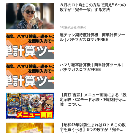
８月のロト6はこの方法で買え!!６つの
数字が『完全一致』する方法
PR(株式会社MURA)
連チャン期待度計算機 | 簡単計算ツー
ル | パチマガスロマガFREE
ハマリ確率計算機 | 簡単計算ツール |
パチマガスロマガFREE
【真打 吉宗】メニュー画面による「設
定示唆・CZモード示唆・対戦相手示
唆」につい...
【昭和43年以前生まれはロト６この数
字を買うべき】6つの数字が「完全一