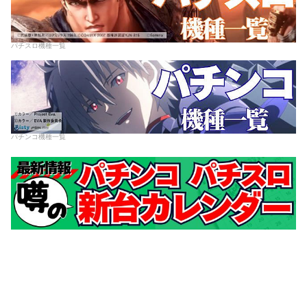
パチスロ機種一覧
パチンコ機種一覧