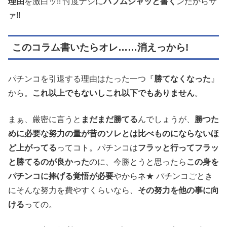
理由
を激白ッ!! 忖度ナシに
ハフムシャッと書く
ンだからサ
ァ!!
このコラム書いたらオレ……消えっから!
パチンコを引退する理由はたった一つ『
勝てなくなった
』
から。
これ以上でもないしこれ以下でもありません
。
まぁ、厳密に言うと
まだまだ勝てる
んでしょうが、
勝つた
めに必要な努力の量が昔のソレとは比べものにならないほ
ど上がってる
ってコト。パチンコは
フラッと行ってフラッ
と勝てるのが良かった
のに、今勝とうと思ったら
この身を
パチンコに捧げる覚悟が必要
やからネ★ パチンコごとき
にそんな努力を費やすくらいなら、
その努力を他の事に向
ける
っての。