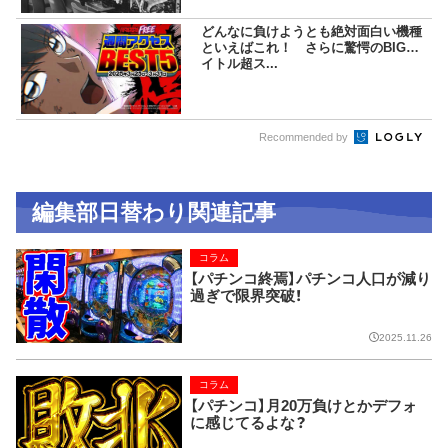
どんなに負けようとも絶対面白い機種
といえばこれ！ さらに驚愕のBIGタ
イトル超ス...
Recommended by
編集部日替わり関連記事
コラム
【パチンコ終焉】パチンコ人口が減り
過ぎで限界突破！
2025.11.26
コラム
【パチンコ】月20万負けとかデフォ
に感じてるよな？