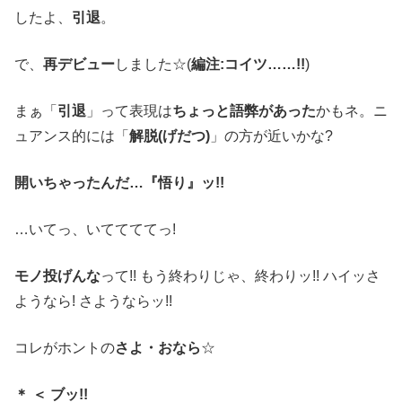
したよ、
引退
。
で、
再デビュー
しました☆(
編注:コイツ……!!
)
まぁ「
引退
」って表現は
ちょっと語弊があった
かもネ。ニ
ュアンス的には「
解脱(げだつ)
」の方が近いかな?
開いちゃったんだ…『悟り』ッ!!
…いてっ、いててててっ!
モノ投げんな
って!! もう終わりじゃ、終わりッ!! ハイッさ
ようなら! さようならッ!!
コレがホントの
さよ・おなら
☆
＊ ＜ ブッ!!