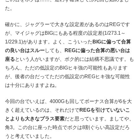
た。
確かに、ジャグラーで大きな設定差があるのはREGです
が、マイジャグはBIGにもある程度の設定差(1/273.1～
1/229.1)があります。よく、こういった
BIGに偏って合算
の良い台はスルー
しても、
REGに偏った合算の悪い台は
座る
という人がいますが、ボク的には結構不思議です。も
ちろん、ただの低設定のBIGヒキ強の可能性もあります
が、後者の台だってただの低設定のREGヒキ強な可能性
は十分にありますよね。
今回の台でいえば、4000Gも回してボーナス合算が6を大
きく超えているのは、それだけで
REGを引けていないこ
とよりも大きなプラス要素
だと思っています。ましてや、
角3。この台に座った時点でボクは8割ぐらい高設定だろ
うと考えていました。