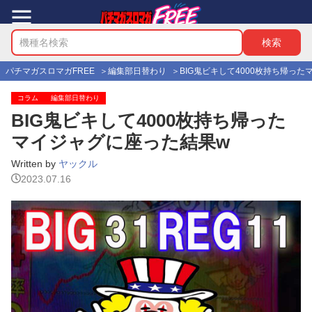
パチマガスロマガFREE
編集部日替わり
BIG鬼ビキして4000枚持ち帰っ
コラム
編集部日替わり
BIG鬼ビキして4000枚持ち帰った
マイジャグに座った結果w
Written by
ヤックル
2023.07.16