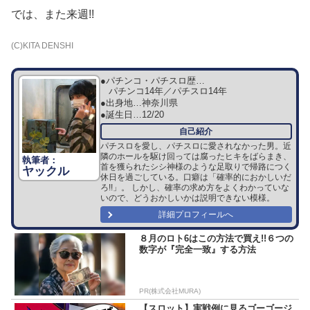
では、また来週!!
(C)KITA DENSHI
●パチンコ・パチスロ歴…
パチンコ14年／パチスロ14年
●出身地…
神奈川県
●誕生日…
12/20
パチスロを愛し、パチスロに愛されなかった男。近
隣のホールを駆け回っては腐ったヒキをばらまき、
首を獲られたシシ神様のような足取りで帰路につく
ヤックル
休日を過ごしている。口癖は「確率的におかしいだ
ろ!!」。 しかし、確率の求め方をよくわかっていな
いので、どうおかしいかは説明できない模様。
詳細プロフィールへ
８月のロト6はこの方法で買え!!６つの
数字が『完全一致』する方法
PR(株式会社MURA)
【スロット】実戦例に見るゴーゴージ