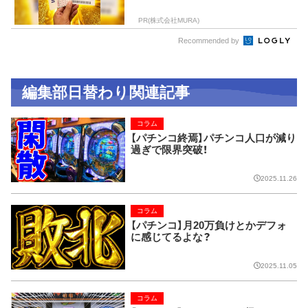
PR(株式会社MURA)
Recommended by
編集部日替わり関連記事
コラム
【パチンコ終焉】パチンコ人口が減り
過ぎで限界突破！
2025.11.26
コラム
【パチンコ】月20万負けとかデフォ
に感じてるよな？
2025.11.05
コラム