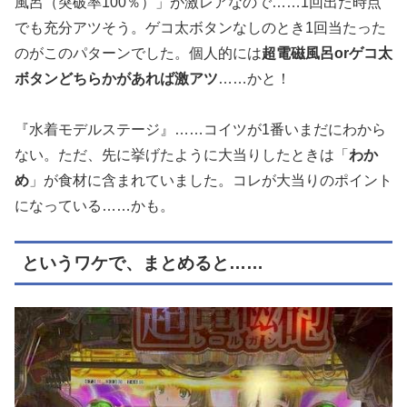
風呂（突破率100％）」が激レアなので……1回出た時点
でも充分アツそう。ゲコ太ボタンなしのとき1回当たった
のがこのパターンでした。個人的には
超電磁風呂orゲコ太
ボタンどちらかがあれば激アツ
……かと！
『水着モデルステージ』……コイツが1番いまだにわから
ない。ただ、先に挙げたように大当りしたときは「
わか
め
」が食材に含まれていました。コレが大当りのポイント
になっている……かも。
というワケで、まとめると……