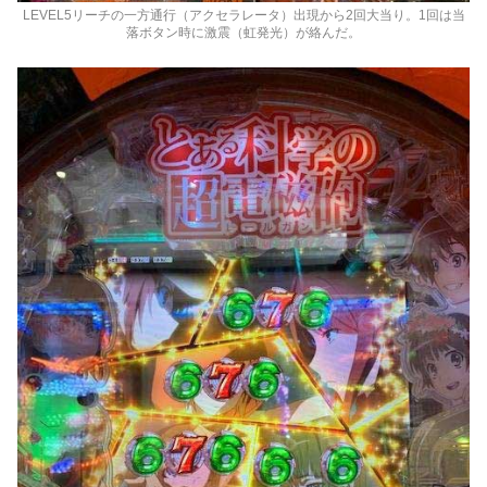
LEVEL5リーチの一方通行（アクセラレータ）出現から2回大当り。1回は当
落ボタン時に激震（虹発光）が絡んだ。