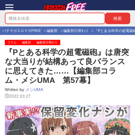
パチマガスロマガFREE
編集部
編集部日替わり
『Pとある科学の超電磁
コラム
編集部
編集部日替わり
『Pとある科学の超電磁砲』は唐突
な大当りが結構あって良バランス
に思えてきた……【編集部コラ
ム・メシUMA 第57幕】
Written by
メシUMA
2022.03.27