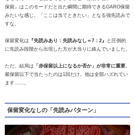
保留』はこのモードだと出た瞬間に期待できるGARO保留
みたいな感じ。「ここは当てときたい」となる強先読みで
すな。
保留変化は
『先読みあり：先読みなし＝7：2』
と圧倒的
に先読み段階から出現した方が大当りに絡んでいました。
ただ、結局は
「赤保留以上になるか否か」が非常に重要
。
紫保留以下で当たったのは1回だけ。他は全部ハズれてい
ます……。
保留変化なしの「先読みパターン」