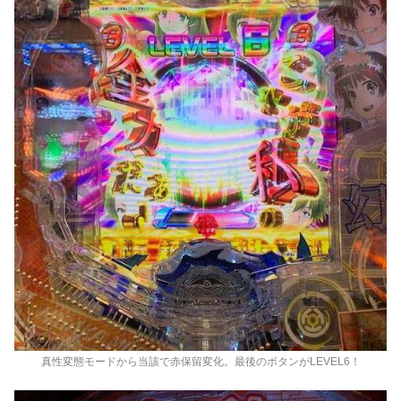
真性変態モードから当該で赤保留変化。最後のボタンがLEVEL6！