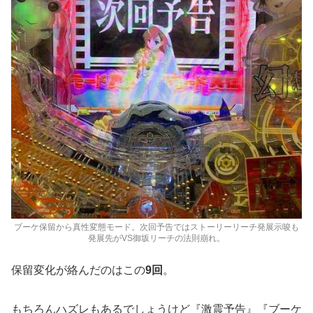
ブーケ保留から真性変態モード。次回予告ではストーリーリーチ発展示唆も
発展先がVS御坂リーチの法則崩れ。
保留変化が絡んだのはこの
9回
。
もちろんハズレもあるでしょうけど『激震予告』『ブーケ