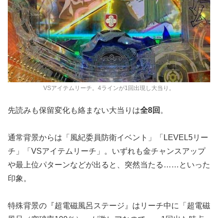
VSアイテムリーチ。4ラインが1回出現し大当り。
先読みも保留変化も絡まない大当りは
全8回
。
通常背景からは「風紀委員防衛イベント」「LEVEL5リー
チ」「VSアイテムリーチ」。いずれも金チャンスアップ
や最上位パターンなどが出ると、突然当たる……といった
印象。
特殊背景の『超電磁風呂ステージ』はリーチ中に「超電磁