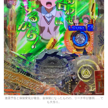
激震予告と保留変化が複合。金保留になったものの、リーチ中が激弱……で
も大当り。