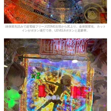
緑保留先読みで超電磁フリーズZONE出現から尻上り。金保留変化、カット
インがボタン連打で赤、LEVEL6ボタンと超豪華。