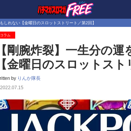
もしれない【金曜日のスロットストリート／第2回】
コラム
【剛腕炸裂】一生分の運
【金曜日のスロットスト
itten by
りんか隊長
2022.07.15