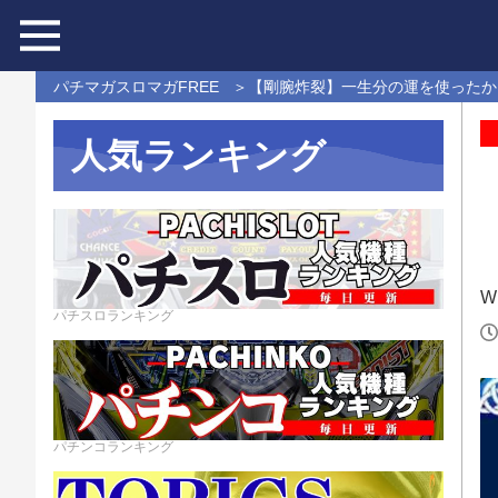
パチマガスロマガFREE
【剛腕炸裂】一生分の運を使ったか
人気ランキング
Wr
パチスロランキング
パチンコランキング