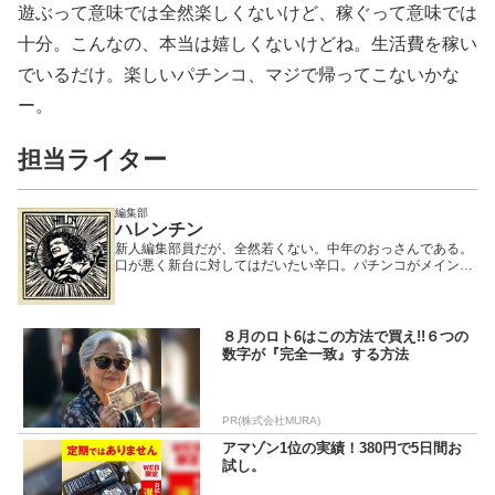
遊ぶって意味では全然楽しくないけど、稼ぐって意味では
十分。こんなの、本当は嬉しくないけどね。生活費を稼い
でいるだけ。楽しいパチンコ、マジで帰ってこないかな
ー。
担当ライター
編集部
ハレンチン
新人編集部員だが、全然若くない。中年のおっさんである。
口が悪く新台に対してはだいたい辛口。パチンコがメインで
期待値を積む正当派ではあるが、可愛い女性がいると期待値
を捨て、その隣で打とうとする変態である。
８月のロト6はこの方法で買え!!６つの
数字が『完全一致』する方法
PR(株式会社MURA)
アマゾン1位の実績！380円で5日間お
試し。