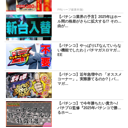
PR(ハーブ健康本舗)
【パチンコ業界の予言】2025年はホー
ル間の格差がさらに拡大する!? その理
由が...
【パチンコ】やっぱりLTなんていらな
い機能でしたわ | パチマガスロマガFR
EE
【パチンコ】近年急増中の 「オススメ
コーナー」。実際勝てるのか? | パチ
マガ...
【パチンコ】で今年勝ちたい貴方へ!
パチプロ監修『2025年パチンコで勝て
るホー...