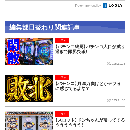
Recommended by
編集部日替わり関連記事
コラム
【パチンコ終焉】パチンコ人口が減り
過ぎで限界突破！
2025.11.26
コラム
【パチンコ】月20万負けとかデフォ
に感じてるよな？
2025.11.05
コラム
【スロット】ドンちゃんが帰ってくる
うううううう！