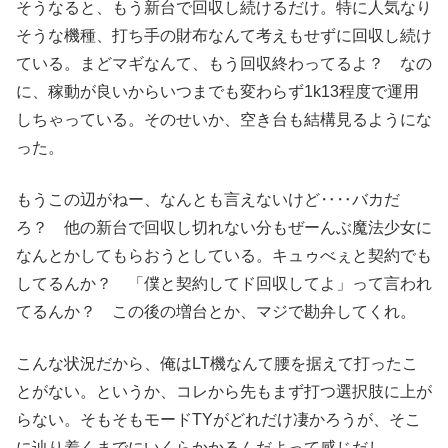
そうなると、もう新台で回収し続けるだけ。特に人気なり
そうな機種、打ち手の財布なんて考えもせずに回収し続け
ている。まどマギなんて、もう回収終わってるよ？ なの
に、稼動が良いからいつまでも変わらず1k13程度で運用
しちゃっている。そのせいか、空き台も結構見るようにな
った。
もうこの辺がねー、なんとも言えないけど‥‥バカだ
ろ？ 他の新台で回収し切れない分もぜーんぶ魔法少女に
なんとかしてもらおうとしている。キュゥべぇと契約でも
してるんか？ 「僕と契約してド回収してよ」って言われ
てるんか？ この後の増台とか、マジで勘弁してくれ。
こんな状況だから、俺はLT機なんて腰を据えて打ったこ
とがない。というか、コレから先もまず打つ選択肢に上が
らない。そもそもモードTYがどれだけ凄かろうが、そこ
に辿り着くまでにいくらかかるんだよって感じだし。