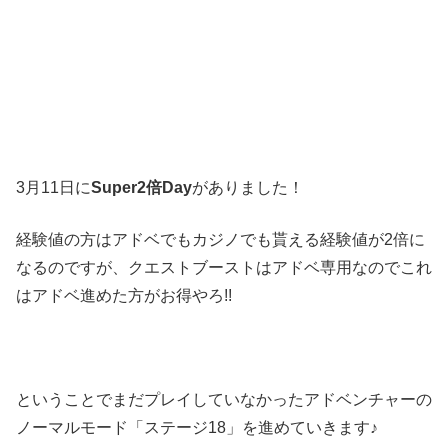
3
月
11
日に
Super2
倍
Day
がありました！
経験値の方はアドベでもカジノでも貰える経験値が
2
倍に
なるのですが、クエストブーストはアドベ専用なのでこれ
はアドベ進めた方がお得やろ
!!
ということでまだプレイしていなかったアドベンチャーの
ノーマルモード「ステージ
18」
を進めていきます
♪