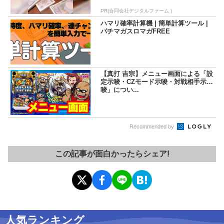
PR(合同会社デジタルファーム )
ハマリ確率計算機 | 簡単計算ツール |
パチマガスロマガFREE
【真打 吉宗】メニュー画面による「設
定示唆・CZモード示唆・対戦相手示
唆」につい...
Recommended by
この記事が面白かったらシェア!
人気ランキング