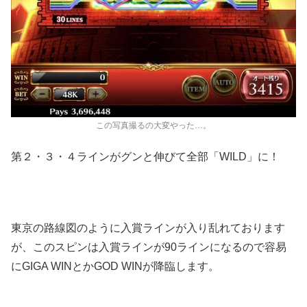
この写真撮るの大変やった…。
第２・３・４ラインがグンと伸びて全部「
WILD
」に！
東京の路線図のように入賞ラインが入り乱れております
が、このスピンは入賞ラインが
90
ラインになるので容易
に
GIGA WIN
とか
GOD WIN
が降臨します。