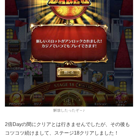
解放したったぞ～♪
2倍
Day
の間にクリアとは行きませんでしたが、その後も
コツコツ続けまして、ステージ
18
クリアしました！