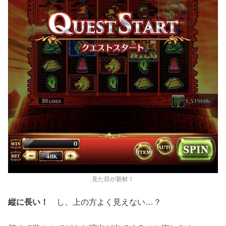
見た目が新鮮！
縦に長い！
し、上の方よく見えない
…
？