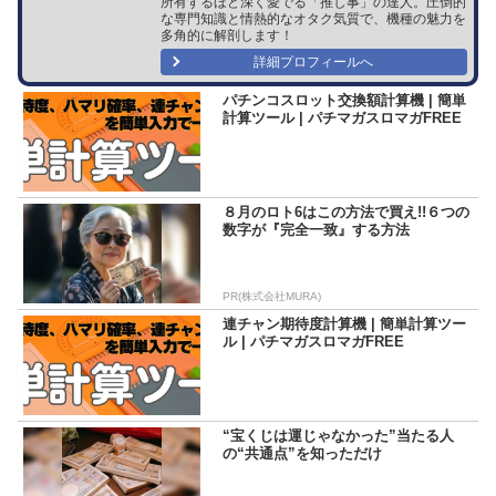
所有するほど深く愛でる「推し事」の達人。圧倒的
な専門知識と情熱的なオタク気質で、機種の魅力を
多角的に解剖します！
詳細プロフィールへ
パチンコスロット交換額計算機 | 簡単
計算ツール | パチマガスロマガFREE
８月のロト6はこの方法で買え!!６つの
数字が『完全一致』する方法
PR(株式会社MURA)
連チャン期待度計算機 | 簡単計算ツー
ル | パチマガスロマガFREE
“宝くじは運じゃなかった”当たる人
の“共通点”を知っただけ