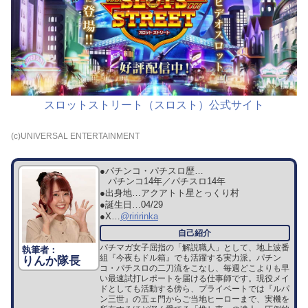
スロットストリート（スロスト）公式サイト
(c)UNIVERSAL ENTERTAINMENT
●パチンコ・パチスロ歴…
パチンコ14年／パチスロ14年
●出身地…
アクアトト星とっくり村
●誕生日…
04/29
●X…
@riririnka
パチマガ女子屈指の「解説職人」として、地上波番
組『今夜もドル箱』でも活躍する実力派。パチン
りんか隊長
コ・パチスロの二刀流をこなし、毎週どこよりも早
い最速試打レポートを届ける仕事師です。現役メイ
ドとしても活動する傍ら、プライベートでは『ルパ
ン三世』の五ェ門からご当地ヒーローまで、実機を