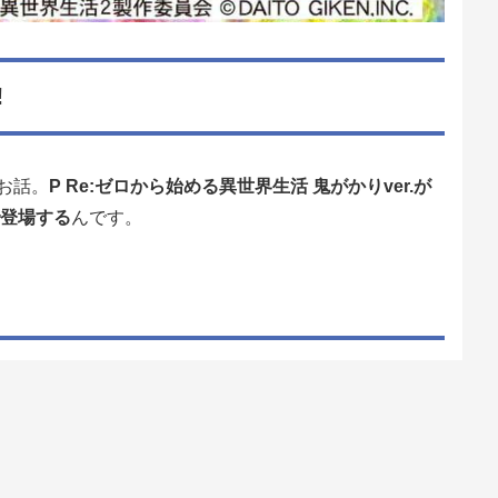
!
お話。
P Re:ゼロから始める異世界生活 鬼がかりver.が
登場する
んです。