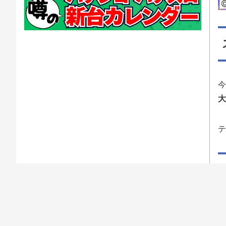
今
大
テ
通