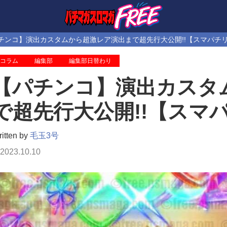
チンコ】演出カスタムから超激レア演出まで超先行大公開!!【スマパチリ
コラム
編集部
編集部日替わり
【パチンコ】演出カスタ
で超先行大公開!!【スマ
itten by
毛玉3号
2023.10.10