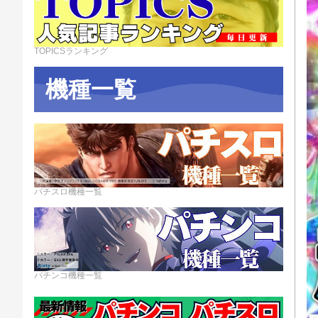
TOPICSランキング
機種一覧
パチスロ機種一覧
パチンコ機種一覧