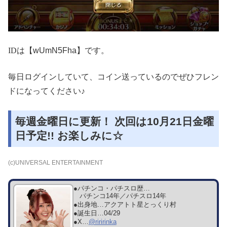
ID
は【wUmN5Fha】です。
毎日ログインしていて、コイン送っているのでぜひフレン
ドになってください♪
毎週金曜日に更新！ 次回は10月21日金曜
日予定!! お楽しみに☆
(c)UNIVERSAL ENTERTAINMENT
●パチンコ・パチスロ歴…
パチンコ14年／パチスロ14年
●出身地…
アクアトト星とっくり村
●誕生日…
04/29
●X…
@riririnka