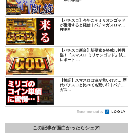
【パチスロ】今年こそミリオンゴッド
が復活すると確信 | パチマガスロマガ
FREE
【パチスロ新台】新要素を搭載し神再
臨！『スマスロ ミリオンゴッド』試打
レポート ...
【検証】スマスロは波が荒いけど… 歴
代パチスロと比べても荒い!? | パチマ
ガス...
Recommended by
この記事が面白かったらシェア!