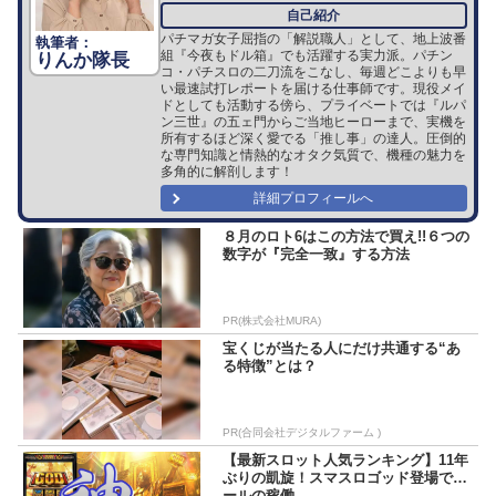
パチマガ女子屈指の「解説職人」として、地上波番
組『今夜もドル箱』でも活躍する実力派。パチン
りんか隊長
コ・パチスロの二刀流をこなし、毎週どこよりも早
い最速試打レポートを届ける仕事師です。現役メイ
ドとしても活動する傍ら、プライベートでは『ルパ
ン三世』の五ェ門からご当地ヒーローまで、実機を
所有するほど深く愛でる「推し事」の達人。圧倒的
な専門知識と情熱的なオタク気質で、機種の魅力を
多角的に解剖します！
詳細プロフィールへ
８月のロト6はこの方法で買え!!６つの
数字が『完全一致』する方法
PR(株式会社MURA)
宝くじが当たる人にだけ共通する“あ
る特徴”とは？
PR(合同会社デジタルファーム )
【最新スロット人気ランキング】11年
ぶりの凱旋！スマスロゴッド登場でホ
ールの稼働...