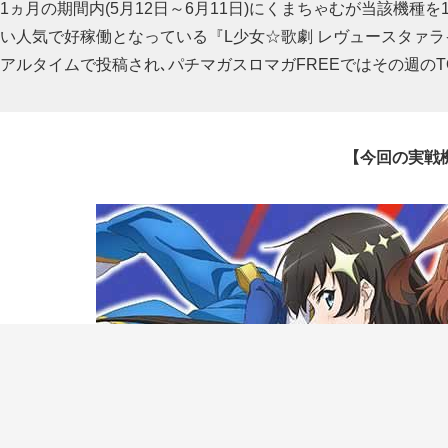
1ヵ月の期間内(5月12日～6月11日)にくまちゃむが当該機
い人気で好稼働となっている『L少女☆歌劇 レヴュースタァライト
アルタイムで投稿され､パチマガスロマガFREEではその週のTOP
【今回の実戦