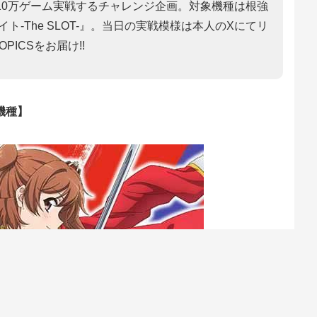
種を10万ゲーム実戦するチャレンジ企画。対象機種は根強
-The SLOT-』。当日の実戦模様は本人のXにてリ
ICSをお届け!!
機種】