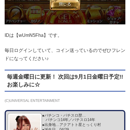
IDは【wUmN5Fha】です。
毎日ログインしていて、コイン送っているのでぜひフレン
ドになってください♪
毎週金曜日に更新！ 次回は9月1日金曜日予定!!
お楽しみに☆
(C)UNIVERSAL ENTERTAINMENT
●パチンコ・パチスロ歴…
パチンコ14年／パチスロ14年
●出身地…
アクアトト星とっくり村
●誕生日…
04/29