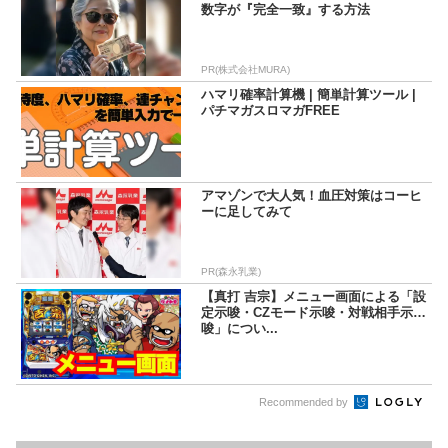
数字が『完全一致』する方法
PR(株式会社MURA)
ハマリ確率計算機 | 簡単計算ツール |
パチマガスロマガFREE
アマゾンで大人気！血圧対策はコーヒ
ーに足してみて
PR(森永乳業)
【真打 吉宗】メニュー画面による「設
定示唆・CZモード示唆・対戦相手示
唆」につい...
Recommended by