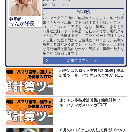
●X…
@riririnka
パチマガ女子屈指の「解説職人」として、地上波番
組『今夜もドル箱』でも活躍する実力派。パチン
りんか隊長
コ・パチスロの二刀流をこなし、毎週どこよりも早
い最速試打レポートを届ける仕事師です。現役メイ
ドとしても活動する傍ら、プライベートでは『ルパ
ン三世』の五ェ門からご当地ヒーローまで、実機を
所有するほど深く愛でる「推し事」の達人。圧倒的
な専門知識と情熱的なオタク気質で、機種の魅力を
多角的に解剖します！
詳細プロフィールへ
パチンコスロット交換額計算機 | 簡単
計算ツール | パチマガスロマガFREE
連チャン期待度計算機 | 簡単計算ツー
ル | パチマガスロマガFREE
８月のロト6はこの方法で買え!!６つの