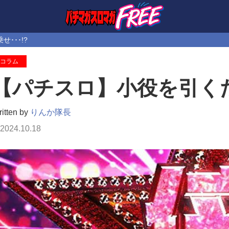
･･･!?
コラム
【パチスロ】小役を引くだけ
itten by
りんか隊長
2024.10.18