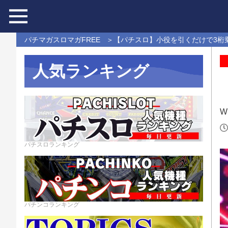
パチマガスロマガFREE
【パチスロ】小役を引くだけで3桁乗せ
人気ランキング
Wr
パチスロランキング
パチンコランキング