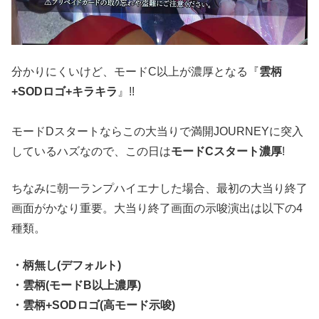
分かりにくいけど、モードC以上が濃厚となる『
雲柄
+SODロゴ+キラキラ
』!!
モードDスタートならこの大当りで満開JOURNEYに突入
しているハズなので、この日は
モードCスタート濃厚
!
ちなみに朝一ランプハイエナした場合、最初の大当り終了
画面がかなり重要。大当り終了画面の示唆演出は以下の4
種類。
・柄無し(デフォルト)
・雲柄(モードB以上濃厚)
・雲柄+SODロゴ(高モード示唆)