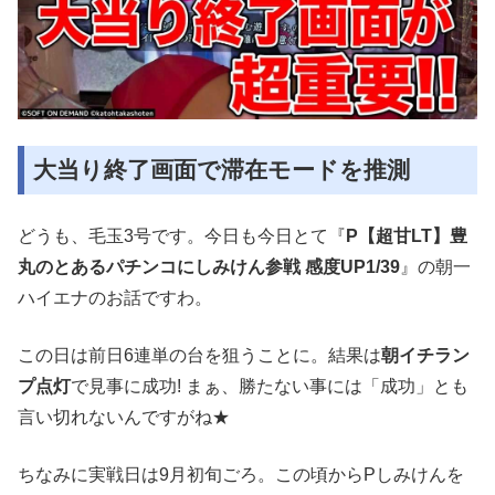
大当り終了画面で滞在モードを推測
どうも、毛玉3号です。今日も今日とて『
P【超甘LT】豊
丸のとあるパチンコにしみけん参戦 感度UP1/39
』の朝一
ハイエナのお話ですわ。
この日は前日6連単の台を狙うことに。結果は
朝イチラン
プ点灯
で見事に成功! まぁ、勝たない事には「成功」とも
言い切れないんですがね★
ちなみに実戦日は9月初旬ごろ。この頃からPしみけんを