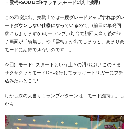
・雲柄+SODロゴ+キラキラ(モードC以上濃厚)
この示唆演出、実戦上では
一度グレードアップすればグレ
ードダウンしない仕様になっている
ので、(前日の単発回
数にもよりますが)朝一ランプ点灯台で初回大当り後の終
了画面が「柄無し」や「雲柄」が出てしまうと、あまり高
モードに期待できないのです…。
今回はモードCスタートという上々の滑り出し! このまま
サクサクッとモードDへ移行してラッキートリガーにブチ
込みたいところ!
しかし次の大当りもランプパターンは『モード維持』。し
かも…