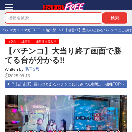
パチマガスロマガFREE
編集部
P【超甘LT】豊丸のとあるパチンコにしみけん参
コラム
編集部
編集部日替わり
【パチンコ】大当り終了画面で勝
てる台が分かる!!
Written by
毛玉3号
2025.09.16
P【超甘LT】豊丸のとあるパチンコにしみけん参戦 感度UP1/39