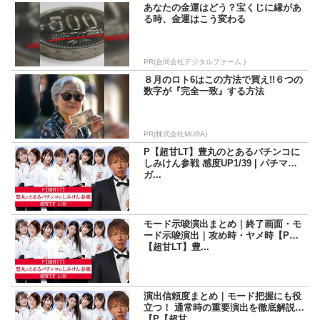
あなたの金運はどう？宝くじに縁があ
る時、金運はこう変わる
PR(合同会社デジタルファーム )
８月のロト6はこの方法で買え!!６つの
数字が『完全一致』する方法
PR(株式会社MURA)
P【超甘LT】豊丸のとあるパチンコに
しみけん参戦 感度UP1/39 | パチマ
ガ...
モード示唆演出まとめ｜終了画面・モ
ード示唆演出｜攻め時・ヤメ時【P
【超甘LT】豊...
演出信頼度まとめ｜モード把握にも役
立つ！ 通常時の重要演出を徹底解説！
【P【超甘...