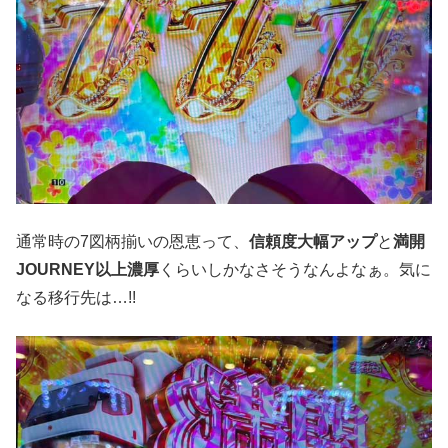
通常時の7図柄揃いの恩恵って、
信頼度大幅アップ
と
満開
JOURNEY以上濃厚
くらいしかなさそうなんよなぁ。気に
なる移行先は…!!