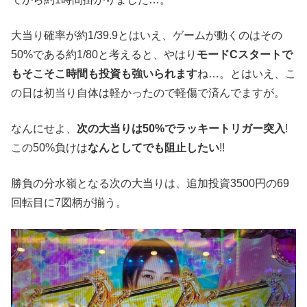
大当り確率が約1/39.9とはいえ、ゲームが動くのはその
50%である約1/80と考えると、やはり
モードCスタートで
もそこそこ時間も投資も強いられます
ね…。とはいえ、こ
の日は初当り自体は軽かったので軽傷で済んでますが。
なんにせよ、
次の大当りは50%でラッキートリガー突入
!
この50%負けは
なんとしてでも阻止したい
!!
勝負の分水嶺となる次の大当りは、追加投資3500円の69
回転目に7図柄が揃う。