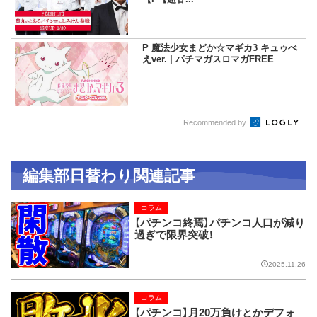
P 魔法少女まどか☆マギカ3 キュゥべ
えver. | パチマガスロマガFREE
Recommended by
編集部日替わり関連記事
コラム
【パチンコ終焉】パチンコ人口が減り
過ぎで限界突破！
2025.11.26
コラム
【パチンコ】月20万負けとかデフォ