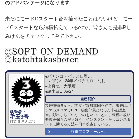
のアドバンテージになります
。
未だにモードDスタート台を拾えたことはないけど、モー
ドCスタートなら結構拾えているので、皆さんも是非Pし
みけんをチェックしてみて下さい。
●パチンコ・パチスロ歴…
パチンコ24年／パチスロ なし
●出身地…
大阪府
●誕生日…
05/24
常連投稿者からパチマガ攻略軍団を経て、現在はパ
チマガスロマガFREE編集部員となった未確認生
物。顔出ししていないのをいいことに、機種の攻略
毛玉3号
要素を探るのが大好き。インスタントかつコンスタ
けだまさんごう
ントに勝てる方法を日々模索している。
詳細プロフィールへ