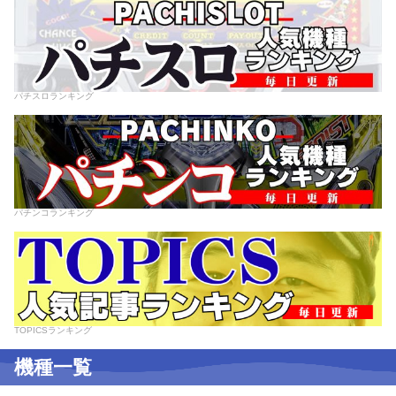
パチスロランキング
パチンコランキング
TOPICSランキング
機種一覧