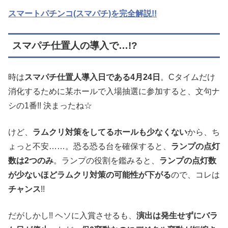
スマートパチンコ(スマパチ)を完全解説!!
スマパチ仕置人の導入で…!?
時は
スマパチ仕置人導入日である4月24日
。Cタイムだけ
消化するために某ホールで入場抽選に参加すると、文句ナ
シの1番!! 決まったね☆
けど、
ラムクリ対策をしてるホールも少なくない
から、ち
ょっと不安……。恐る恐る台を確保すると、
ランプの点灯
数は2つのみ
。ランプの役割を鑑みると、
ランプの点灯数
が少ないほどラムクリ対策の可能性が下がる
ので、コレは
チャンス
!!
だがしかし!! ヘソに入賞させるも、
演出は発生せずにバラ