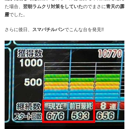
た場合、
翌朝ラムクリ対策をしていた
のでまさに
青天の霹
靂
でした。
さらに後日、
スマパチルパン
でこんな台を発見!!