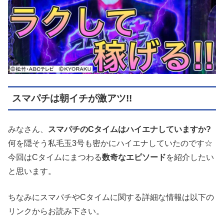
スマパチは朝イチが激アツ!!
みなさん、
スマパチのCタイムはハイエナしていますか?
何を隠そう私毛玉3号も密かにハイエナしていたのです☆
今回はCタイムにまつわる
数奇なエピソード
を紹介したい
と思います。
ちなみにスマパチやCタイムに関する詳細な情報は以下の
リンクからお読み下さい。