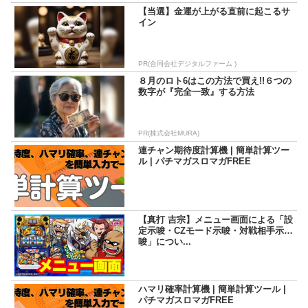
【当選】金運が上がる直前に起こるサ
イン
PR(合同会社デジタルファーム )
８月のロト6はこの方法で買え!!６つの
数字が『完全一致』する方法
PR(株式会社MURA)
連チャン期待度計算機 | 簡単計算ツー
ル | パチマガスロマガFREE
【真打 吉宗】メニュー画面による「設
定示唆・CZモード示唆・対戦相手示
唆」につい...
ハマリ確率計算機 | 簡単計算ツール |
パチマガスロマガFREE