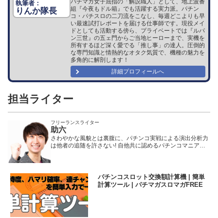
パチマガ女子屈指の「解説職人」として、地上波番
組『今夜もドル箱』でも活躍する実力派。パチン
りんか隊長
コ・パチスロの二刀流をこなし、毎週どこよりも早
い最速試打レポートを届ける仕事師です。現役メイ
ドとしても活動する傍ら、プライベートでは『ルパ
ン三世』の五ェ門からご当地ヒーローまで、実機を
所有するほど深く愛でる「推し事」の達人。圧倒的
な専門知識と情熱的なオタク気質で、機種の魅力を
多角的に解剖します！
詳細プロフィールへ
担当ライター
フリーランスライター
助六
さわやかな風貌とは裏腹に、パチンコ実戦による演出分析力
は他者の追随を許さない! 自他共に認めるパチンコマニア。
一度聞いたら忘れられない独特のハスキーボイスも特徴
(!?)。その特技を活かした機種解説動画はパチンコファンか
ら非常に高い評価を受けている。
パチンコスロット交換額計算機 | 簡単
計算ツール | パチマガスロマガFREE