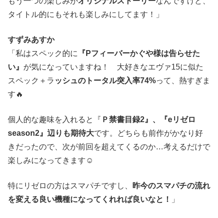
もう一つの楽しみが
オリジナルストーリー
なんですけど、
タイトル的にもそれも楽しみにしてます！」
すずみあすか
「私はスペック的に
『Pフィーバーかぐや様は告らせた
い』
が気になっていますね！ 大好きなエヴァ15に似た
スペック＋ラ
ッシュのトータル突入率74%
って、熱すぎま
す🔥
個人的な趣味を入れると『
Ｐ禁書目録2』、『eリゼロ
season2』辺りも期待大
です。どちらも前作がかなり好
きだったので、次が前回を超えてくるのか…考えるだけで
楽しみになってきます☺
特にリゼロの方はスマパチですし、
昨今のスマパチの流れ
を変える良い機種になってくれれば良いなと！
」