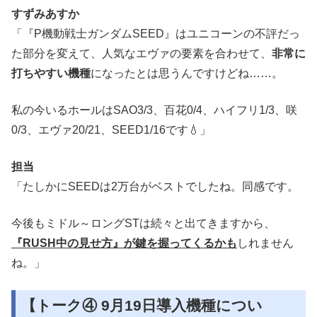
すずみあすか
「『P機動戦士ガンダムSEED』はユニコーンの不評だっ
た部分を変えて、人気なエヴァの要素を合わせて、
非常に
打ちやすい機種
になったとは思うんですけどね……。
私の今いるホールはSAO3/3、百花0/4、ハイフリ1/3、咲
0/3、エヴァ20/21、SEED1/16です💧」
担当
「たしかにSEEDは2万台がベストでしたね。同感です。
今後もミドル～ロングSTは続々と出てきますから、
『RUSH中の見せ方』が鍵を握ってくるかも
しれません
ね。」
【トーク④ 9月19日導入機種につい