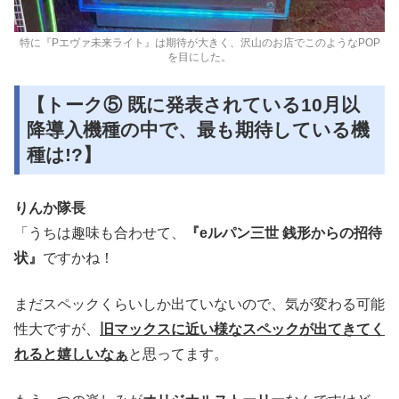
特に『Pエヴァ未来ライト』は期待が大きく、沢山のお店でこのようなPOP
を目にした。
【トーク⑤ 既に発表されている10月以
降導入機種の中で、最も期待している機
種は!?】
りんか隊長
「うちは趣味も合わせて、
『eルパン三世 銭形からの招待
状』
ですかね！
まだスペックくらいしか出ていないので、気が変わる可能
性大ですが、
旧マックスに近い様なスペックが出てきてく
れると嬉しいな
ぁ
と思ってます。