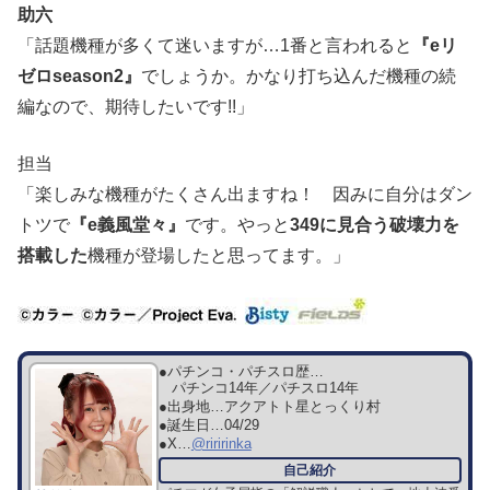
助六
「話題機種が多くて迷いますが…1番と言われると
『eリ
ゼロseason2』
でしょうか。かなり打ち込んだ機種の続
編なので、期待したいです!!」
担当
「楽しみな機種がたくさん出ますね！ 因みに自分はダン
トツで
『e義風堂々』
です。やっと
349に見合う破壊力を
搭載した
機種が登場したと思ってます。」
●パチンコ・パチスロ歴…
パチンコ14年／パチスロ14年
●出身地…
アクアトト星とっくり村
●誕生日…
04/29
●X…
@riririnka