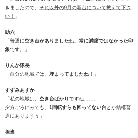
きましたので、
それ以外の9月の新台について教えて下さ
い！
」
助六
「普通に
空き台がありました
ね。
常に満席ではなかった印
象
です。」
りんか隊長
「自分の地域では、
埋まってましたね！
」
すずみあすか
「私の地域は、
空き台ばかり
ですね……。
夕方ごろにみても、
1回転すらも回ってない台
とか結構普
通にあります💧」
担当