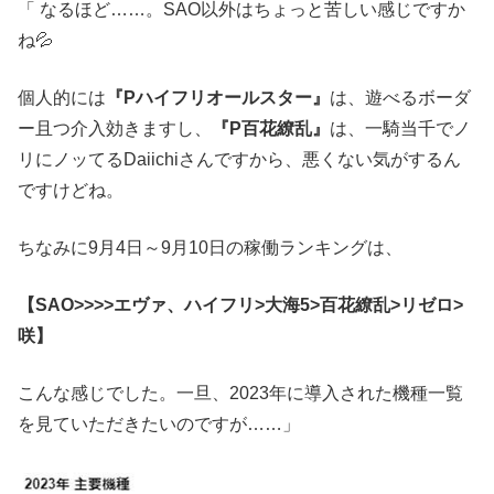
「 なるほど……。SAO以外はちょっと苦しい感じですか
ね💦
個人的には
『Pハイフリオールスター』
は、遊べるボーダ
ー且つ介入効きますし、
『P百花繚乱』
は、一騎当千でノ
リにノッてるDaiichiさんですから、悪くない気がするん
ですけどね。
ちなみに9月4日～9月10日の稼働ランキングは、
【SAO>>>>エヴァ、ハイフリ>大海5>百花繚乱>リゼロ>
咲】
こんな感じでした。一旦、2023年に導入された機種一覧
を見ていただきたいのですが……」