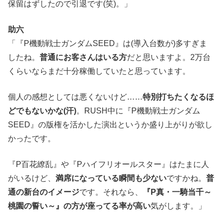
保留はずしたので引退です(笑)。」
助六
「『P機動戦士ガンダムSEED』は(導入台数が)多すぎま
したね。
普通にお客さんはいる方
だと思いますよ。2万台
くらいならまだ十分稼働していたと思っています。
個人の感想としては悪くないけど……
特別打ちたくなるほ
どでもないかな(汗)
。RUSH中に『P機動戦士ガンダム
SEED』の版権を活かした演出というか盛り上がりが欲し
かったです。
『P百花繚乱』や『Pハイフリオールスター』はたまに人
がいるけど、
満席になっている瞬間も少ない
ですかね。
普
通の新台のイメージ
です。それなら、
『P真・一騎当千～
桃園の誓い～』の方が座ってる率が高い
気がします。」