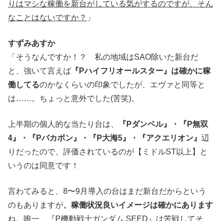
りはマシな稼働を新台がしている気がするのですが、そん
なことはないですか？
」
すずみあすか
「そうなんですか！？ 私の地域はSAO除いた新台だ
と、強いて言えば
『Pハイフリオールスター』は確かに稼
働してる
のかなくらいの印象でしたが、エヴァと同等と
は……。ちょっと意外でした(苦笑)。
上半期の個人的な当たり台は、
『Pダンベル』・『P無双
4』・『Pバカボン』・『P大海5』・『アクエリオン』
辺
りだったので、評価されているのが【ミドルST以上】と
いうのは同意です！
言わてみると、8〜9月導入の台はまだ新台だからという
のもありますが
、稼働状況良いイメージは確かにあります
ね。唯一、『P機動戦士ガンダム SEED』は苦戦してそ