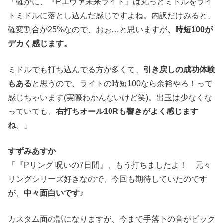
「確かに、『Pエヴァ未来ライト』は丸っとミドルをライ
トミドルに落とし込んだ感じですよね。内訳だけみると、
確変割合が25%なので、おぉ…と思いますが
、時短100が
デカく感じます。
ミドルでも打ち込んでる方が多くて、
引き戻しの成功体験
もある
と思うので、ライトの時短100なら余裕やろ！って
感じちゃいます(実際わかんないけど笑)。出玉は少なくな
っていても、
右打ちオール10Rも響きがよく感じます
ね
。」
すずみあすか
「『Pリング 呪いの7日間』、もう打ちましたよ！ 元々
リングシリーズ好きなので、今回も期待していたのです
が、
中々面白いです♪
カスタム面の話になりますが、今まで手落下の音がビック