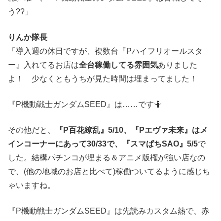
う??」
りんか隊長
「導入週の休日ですが、複数台『Pハイフリオールスタ
ー』入れてるお店は
全台稼働してる雰囲気
ありました
よ！ 少なくともうちが見た時間は埋まってました！
『P機動戦士ガンダムSEED』は……です🤷
その他だと、
『P百花繚乱』5/10、『Pエヴァ未来』はメ
インコーナーにあって30/33で、『スマぱちSAO』5/5
で
した。結構パチンコが埋まる＆アニメ版権が強い店なの
で、(他の地域のお店と比べて)稼働ついてるように感じち
ゃいますね。
『P機動戦士ガンダムSEED』は先読みカスタム熱で、赤