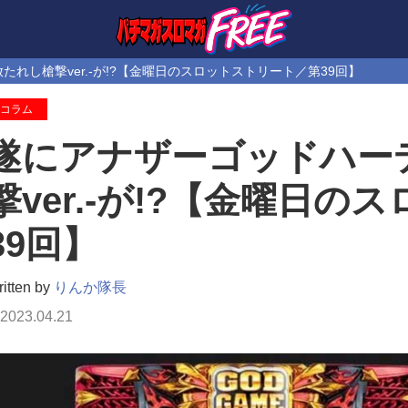
れし槍撃ver.-が!?【金曜日のスロットストリート／第39回】
コラム
遂にアナザーゴッドハー
撃ver.-が!?【金曜日
39回】
itten by
りんか隊長
2023.04.21