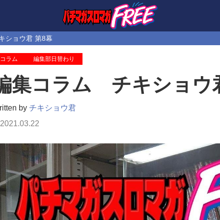
キショウ君 第8幕
コラム
編集部日替わり
編集コラム チキショウ君
itten by
チキショウ君
2021.03.22