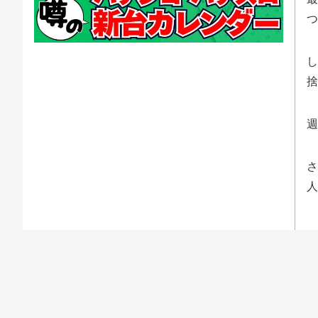
つ
し
捨
週
さ
人