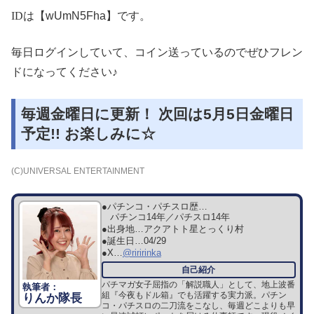
ID
は【wUmN5Fha】です。
毎日ログインしていて、コイン送っているのでぜひフレン
ドになってください♪
毎週金曜日に更新！ 次回は5月5日金曜日
予定!! お楽しみに☆
(C)UNIVERSAL ENTERTAINMENT
●パチンコ・パチスロ歴…
パチンコ14年／パチスロ14年
●出身地…
アクアトト星とっくり村
●誕生日…
04/29
●X…
@riririnka
パチマガ女子屈指の「解説職人」として、地上波番
組『今夜もドル箱』でも活躍する実力派。パチン
りんか隊長
コ・パチスロの二刀流をこなし、毎週どこよりも早