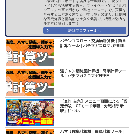
い最速試打レポートを届ける仕事師です。現役メイ
ドとしても活動する傍ら、プライベートでは『ルパ
ン三世』の五ェ門からご当地ヒーローまで、実機を
所有するほど深く愛でる「推し事」の達人。圧倒的
な専門知識と情熱的なオタク気質で、機種の魅力を
多角的に解剖します！
詳細プロフィールへ
パチンコスロット交換額計算機 | 簡単
計算ツール | パチマガスロマガFREE
連チャン期待度計算機 | 簡単計算ツー
ル | パチマガスロマガFREE
【真打 吉宗】メニュー画面による「設
定示唆・CZモード示唆・対戦相手示
唆」につい...
ハマリ確率計算機 | 簡単計算ツール |