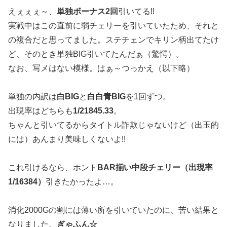
えぇぇぇ～、
単独ボーナス2回
引いてる!!
実戦中はこの直前に弱チェリーを引いていたため、それと
の複合だと思ってました。ステチェンでキリン柄出てたけ
ど、そのとき単独BIG引いてたんだぁ（驚愕）。
なお、写メはない模様。はぁ～つっかえ（以下略）
単独の内訳は
白BIG
と
白白青BIG
を1回ずつ。
出現率はどちらも
1/21845.33
。
ちゃんと引いてるからタイトル詐欺じゃないけど（出玉的
には）あんまり美味しくないよ!!
これ引けるなら、ホント
BAR揃い中段チェリー（出現率
1/16384）
引きたかったよ…。
消化2000Gの割には薄い所を引いていたのに、苦い結果と
なりました。
ぎゃふん☆