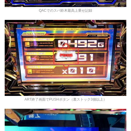
QACでのスパ鈴木最高上乗せ記録
ART終了画面でPUSHボタン（裏ストック3個以上）