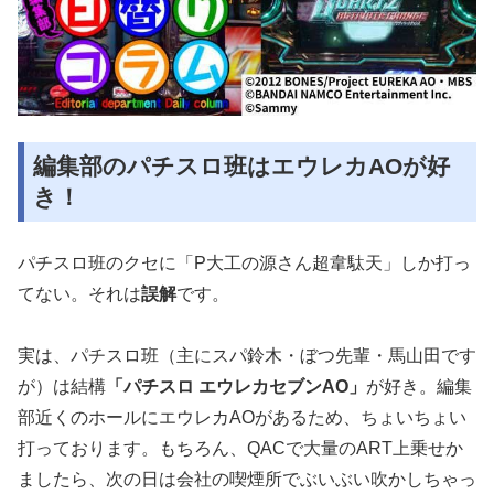
編集部のパチスロ班はエウレカAOが好
き！
パチスロ班のクセに「P大工の源さん超韋駄天」しか打っ
てない。それは
誤解
です。
実は、パチスロ班（主にスパ鈴木・ぼつ先輩・馬山田です
が）は結構
「パチスロ エウレカセブンAO」
が好き。編集
部近くのホールにエウレカAOがあるため、ちょいちょい
打っております。もちろん、QACで大量のART上乗せか
ましたら、次の日は会社の喫煙所でぶいぶい吹かしちゃっ