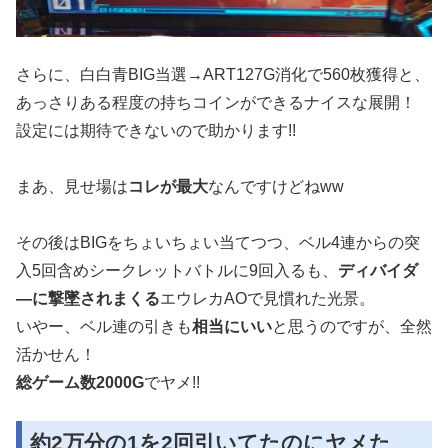
さらに、白白青BIG当選→ART127G消化で560枚獲得と、
あっさりある程度の持ちコインができるナイスな展開！
設定には期待できないので助かります!!
まあ、見せ場は
コレが最大
なんですけどねww
その後はBIGをちょいちょい当てつつ、ベル4連からの突
入5回含めシークレットバトルに9回入るも、
ディバイダ
―に撃墜されまくる
エウレカAOで見慣れた光景。
いやー、ベル連の引きも
相当にいい
と思うのですが、全然
活かせん！
総ゲーム数2000G
でヤメ!!
約2万分の1を2回引いてたのにヤメた