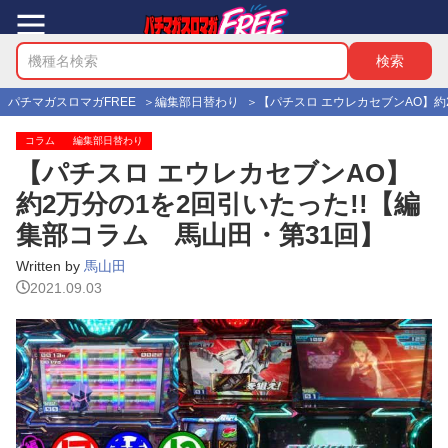
パチマガスロマガFREE
編集部日替わり
【パチスロ エウレカセブンAO】約
コラム
編集部日替わり
【パチスロ エウレカセブンAO】
約2万分の1を2回引いたった!!【編
集部コラム 馬山田・第31回】
Written by
馬山田
2021.09.03