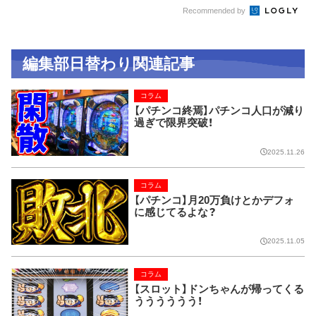
Recommended by
編集部日替わり関連記事
コラム
【パチンコ終焉】パチンコ人口が減り
過ぎで限界突破！
2025.11.26
コラム
【パチンコ】月20万負けとかデフォ
に感じてるよな？
2025.11.05
コラム
【スロット】ドンちゃんが帰ってくる
うううううう！