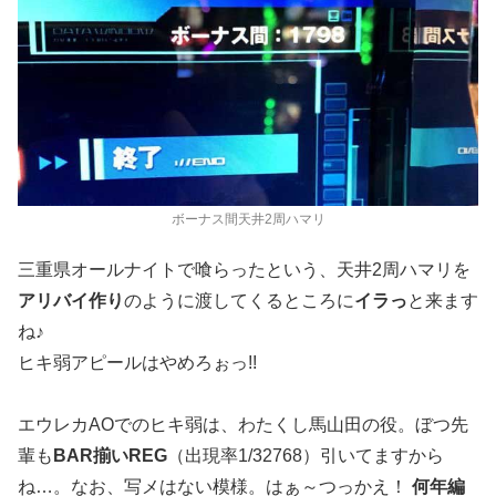
ボーナス間天井2周ハマリ
三重県オールナイトで喰らったという、天井2周ハマリを
アリバイ作り
のように渡してくるところに
イラっ
と来ます
ね♪
ヒキ弱アピールはやめろぉっ!!
エウレカAOでのヒキ弱は、わたくし馬山田の役。ぼつ先
輩も
BAR揃いREG
（出現率1/32768）引いてますから
ね…。なお、写メはない模様。はぁ～つっかえ！
何年編