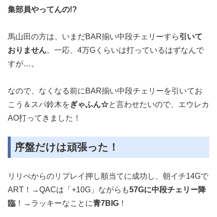
集部員やってんの!?
馬山田の方は、いまだBAR揃い中段チェリーすら
引いて
おりません
。一応、4万Gくらいは打っているはずなんで
すが…。
なので、なくなる前にBAR揃い中段チェリーを引いてお
こう＆スパ鈴木を
ぎゃふん☆
と言わせたいので、エウレカ
AO打ってきました！
序盤だけは頑張った！
リリべからのリプレイ押し順当てに成功し、朝イチ14Gで
ART！→QACは「+10G」ながらも
57Gに中段チェリー降
臨
！→ラッキーなことに
青7BIG
！