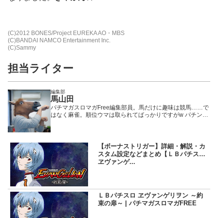
(C)2012 BONES/Project EUREKA AO・MBS
(C)BANDAI NAMCO Entertainment Inc.
(C)Sammy
担当ライター
編集部
馬山田
パチマガスロマガFree編集部員。馬だけに趣味は競馬……で
はなく麻雀。順位ウマは取られてばっかりですがw パチンコ
の初代「哲也」と「華牌」シリーズは大好き。
【ボーナストリガー】詳細・解説・カ
スタム設定などまとめ【ＬＢパチスロ
ヱヴァンゲ...
ＬＢパチスロ ヱヴァンゲリヲン ～約
束の扉～ | パチマガスロマガFREE