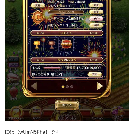
ID
は【wUmN5Fha】です。