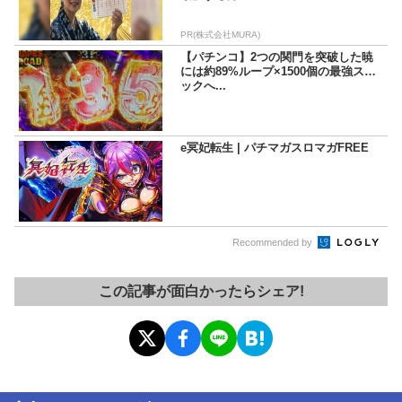
PR(株式会社MURA)
【パチンコ】2つの関門を突破した暁
には約89%ループ×1500個の最強スペ
ックへ...
e冥妃転生 | パチマガスロマガFREE
Recommended by
この記事が面白かったらシェア!