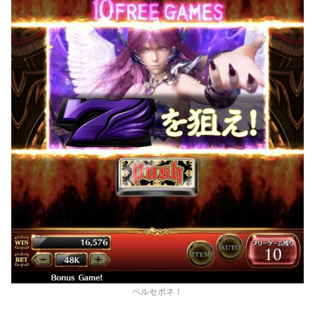
ペルセポネ！