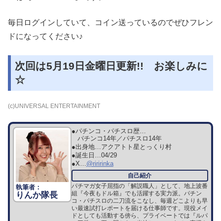
毎日ログインしていて、コイン送っているのでぜひフレン
ドになってください♪
次回は5月19日金曜日更新!! お楽しみに
☆
(c)UNIVERSAL ENTERTAINMENT
●パチンコ・パチスロ歴…
パチンコ14年／パチスロ14年
●出身地…
アクアトト星とっくり村
●誕生日…
04/29
●X…
@riririnka
パチマガ女子屈指の「解説職人」として、地上波番
組『今夜もドル箱』でも活躍する実力派。パチン
りんか隊長
コ・パチスロの二刀流をこなし、毎週どこよりも早
い最速試打レポートを届ける仕事師です。現役メイ
ドとしても活動する傍ら、プライベートでは『ルパ