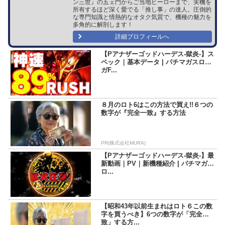
ン三世』の五ェ門からご当地ヒーローまで、実機を
所有するほど深く愛でる「推し事」の達人。圧倒的
な専門知識と情熱的なオタク気質で、機種の魅力を
多角的に解剖します！
詳細プロフィールへ
【Pアナザーゴッドハーデス-獄炎-】ス
ペック｜基本データ | パチマガスロマ
ガF...
８月のロト6はこの方法で買え!!６つの
数字が『完全一致』する方法
PR(株式会社MURA)
【Pアナザーゴッドハーデス-獄炎-】最
新動画｜PV｜新機種紹介 | パチマガス
ロ...
【昭和43年以前生まれはロト６この数
字を買うべき】6つの数字が「完全一
致」する方...