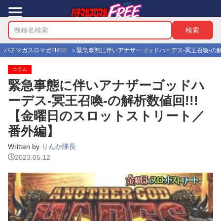
パチマガスロマガFREE
緊急事態に伴いアナザーゴッドハーデス-冥王召喚-の解
コラム
緊急事態に伴いアナザーゴッドハ
ーデス-冥王召喚-の解析数値回!!!
【金曜日のスロットストリート／
番外編】
Written by
りんか隊長
2023.05.12