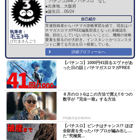
パチンコ24年／パチスロ なし
●出身地…
大阪府
●誕生日…
05/24
常連投稿者からパチマガ攻略軍団を経て、現在はパ
チマガスロマガFREE編集部員となった未確認生
物。顔出ししていないのをいいことに、機種の攻略
毛玉3号
要素を探るのが大好き。インスタントかつコンスタ
けだまさんごう
ントに勝てる方法を日々模索している。
詳細プロフィールへ
【パチンコ】1000円41回るエヴァがあ
った日の話 | パチマガスロマガFREE
８月のロト6はこの方法で買え!!６つの
数字が『完全一致』する方法
PR(株式会社MURA)
【パチスロ】ピンチはチャンス!? ほぼ
全財産を失ったパチプロが編み出し
た“究極貧...