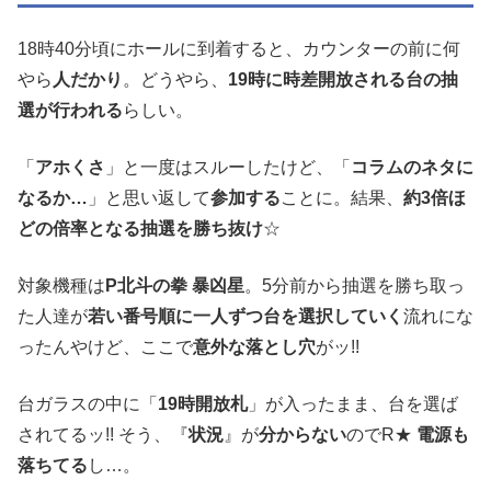
18時40分頃にホールに到着すると、カウンターの前に何
やら
人だかり
。どうやら、
19時に時差開放される台の抽
選が行われる
らしい。
「
アホくさ
」と一度はスルーしたけど、「
コラムのネタに
なるか…
」と思い返して
参加する
ことに。結果、
約3倍ほ
どの倍率となる抽選を勝ち抜け
☆
対象機種は
P北斗の拳 暴凶星
。5分前から抽選を勝ち取っ
た人達が
若い番号順に一人ずつ台を選択していく
流れにな
ったんやけど、ここで
意外な落とし穴
がッ!!
台ガラスの中に「
19時開放札
」が入ったまま、台を選ば
されてるッ!! そう、『
状況
』が
分からない
のでR★
電源も
落ちてる
し…。