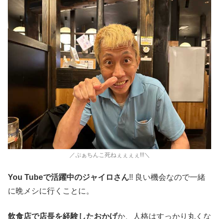
／ぷぁちんこ死ねぇぇぇぇ!!!＼
You Tubeで活躍中のジャイロさん
!! 良い機会なので一緒
に晩メシに行くことに。
飲食店で店長を経験したおかげ
か、人格はすっかり丸くな