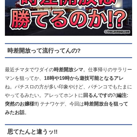
時差開放って流行ってんの?
最近チマタでワダイの
時差開放シマ
。仕事帰りのサラリー
マンを狙ってか、
18時や19時から遊技可能となるアレ
ね。パチスロの方が多い印象やけど、パチンコでもたまに
やってるみたい。アレってホントに
回るんですの
?(
編注:
突然のお嬢様!!
) テナワケデ、今回は
時差開放台を狙って
みたお話
。
思てたんと違うッ!!