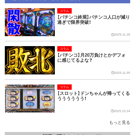
コラム
【パチンコ終焉】パチンコ人口が減り
過ぎで限界突破！
2025.11.26
コラム
【パチンコ】月20万負けとかデフォ
に感じてるよな？
2025.11.05
コラム
【スロット】ドンちゃんが帰ってくる
うううううう！
2025.10.24
もっと見る