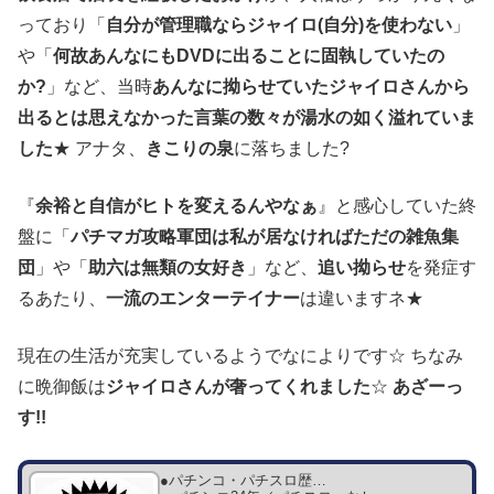
っており「
自分が管理職ならジャイロ(自分)を使わない
」
や「
何故あんなにもDVDに出ることに固執していたの
か?
」など、当時
あんなに拗らせていたジャイロさんから
出るとは思えなかった言葉の数々が湯水の如く溢れていま
した
★ アナタ、
きこりの泉
に落ちました?
『
余裕と自信がヒトを変えるんやなぁ
』と感心していた終
盤に「
パチマガ攻略軍団は私が居なければただの雑魚集
団
」や「
助六は無類の女好き
」など、
追い拗らせ
を発症す
るあたり、
一流のエンターテイナー
は違いますネ★
現在の生活が充実しているようでなによりです☆ ちなみ
に晩御飯は
ジャイロさんが奢ってくれました
☆
あざーっ
す!!
●パチンコ・パチスロ歴…