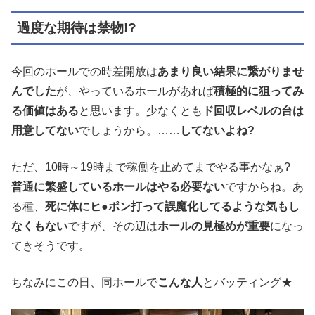
過度な期待は禁物!?
今回のホールでの時差開放は
あまり良い結果に繋がりませ
んでした
が、やっているホールがあれば
積極的に狙ってみ
る価値はある
と思います。少なくとも
ド回収レベルの台は
用意してない
でしょうから。……
してないよね?
ただ、10時～19時まで稼働を止めてまでやる事かなぁ?
普通に繁盛しているホールはやる必要ない
ですからね。あ
る種、
死に体にヒ●ポン打って誤魔化してるような気もし
なくもない
ですが、その辺は
ホールの見極めが重要
になっ
てきそうです。
ちなみにこの日、同ホールで
こんな人
とバッティング★