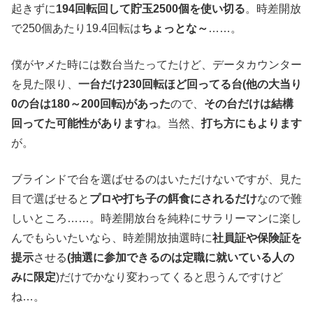
起きずに
194回転回して貯玉2500個を使い切る
。時差開放
で250個あたり19.4回転は
ちょっとな～
……。
僕がヤメた時には数台当たってたけど、データカウンター
を見た限り、
一台だけ230回転ほど回ってる台(他の大当り
0の台は180～200回転)があった
ので、
その台だけは結構
回ってた可能性があります
ね。当然、
打ち方にもよります
が。
ブラインドで台を選ばせるのはいただけないですが、見た
目で選ばせると
プロや打ち子の餌食にされるだけ
なので難
しいところ……。時差開放台を純粋にサラリーマンに楽し
んでもらいたいなら、時差開放抽選時に
社員証や保険証を
提示
させる
(抽選に参加できるのは定職に就いている人の
みに限定
)だけでかなり変わってくると思うんですけど
ね…。