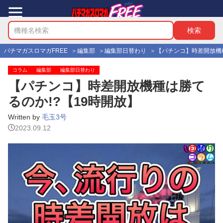
パチマガスロマガFREE
編集部
編集部日替わり
【パチンコ】時差開放機種
コラム
編集部
編集部日替わり
【パチンコ】時差開放機種は勝て
るのか!?【19時開放】
Written by
毛玉3号
2023.09.12