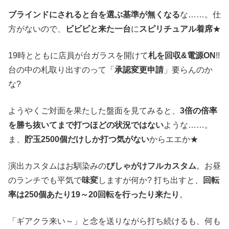
ブラインドにされると台を選ぶ基準が無くなる
な……。仕
方がないので、
ビビビと来た一台
に
スピリチュアル着席
★
19時とともに店員が台ガラスを開けて
札を回収&電源ON
!!
台の中の札取り出すのって「
承認変更申請
」要らんのか
な?
ようやくご対面を果たした盤面を見てみると、
3倍の倍率
を勝ち抜いてまで打つほどの状況ではない
ような……。
ま、
貯玉2500個だけしか打つ気がない
からエエか★
演出カスタムはお馴染みの
びしゃがけフルカスタム
。お昼
のランチでも平気で
味変
しますが何か? 打ち出すと、
回転
率は250個あたり19～20回転を行ったり来たり
。
「ギアクラ来い～」と念を送りながら打ち続けるも、何も