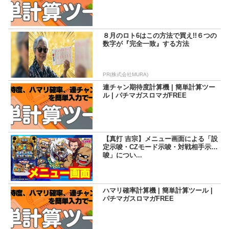
８月のロト6はこの方法で買え!!６つの
数字が『完全一致』する方法
PR(株式会社MURA)
連チャン期待度計算機 | 簡単計算ツー
ル | パチマガスロマガFREE
【真打 吉宗】メニュー画面による「設
定示唆・CZモード示唆・対戦相手示
唆」につい...
ハマリ確率計算機 | 簡単計算ツール |
パチマガスロマガFREE