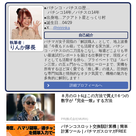
●パチンコ・パチスロ歴…
パチンコ14年／パチスロ14年
●出身地…
アクアトト星とっくり村
●誕生日…
04/29
●X…
@riririnka
パチマガ女子屈指の「解説職人」として、地上波番
組『今夜もドル箱』でも活躍する実力派。パチン
りんか隊長
コ・パチスロの二刀流をこなし、毎週どこよりも早
い最速試打レポートを届ける仕事師です。現役メイ
ドとしても活動する傍ら、プライベートでは『ルパ
ン三世』の五ェ門からご当地ヒーローまで、実機を
所有するほど深く愛でる「推し事」の達人。圧倒的
な専門知識と情熱的なオタク気質で、機種の魅力を
多角的に解剖します！
詳細プロフィールへ
８月のロト6はこの方法で買え!!６つの
数字が『完全一致』する方法
PR(株式会社MURA)
パチンコスロット交換額計算機 | 簡単
計算ツール | パチマガスロマガFREE